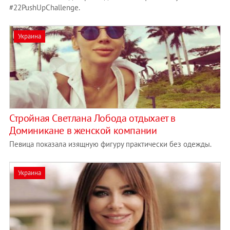
#22PushUpChallenge.
Украина
Стройная Светлана Лобода отдыхает в
Доминикане в женской компании
Певица показала изящную фигуру практически без одежды.
Украина