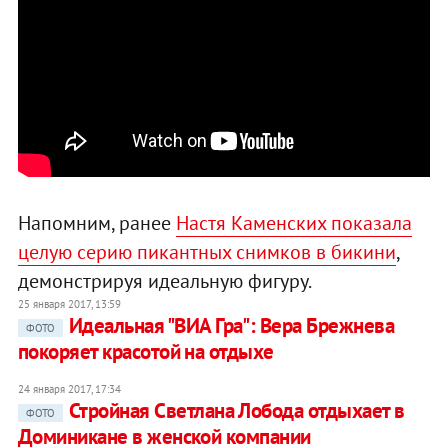
Напомним, ранее
Настя Каменских показала
целую серию пикантных снимков в бикини
,
демонстрируя идеальную фигуру.
25 января 2017, 13:59
Идеальная "ВИА Гра": Вера Брежнева
ФОТО
покоряет красотой на отдыхе
24 января 2017, 17:34
Стройная Светлана Лобода отдыхает в
ФОТО
Доминикане в женской компании