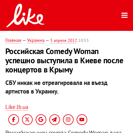
Главная
—
Украина
—
3 апреля 2017
, 10:53
Российская Comedy Woman
успешно выступила в Киеве после
концертов в Крыму
СБУ никак не отреагировала на въезд
артистов в Украину.
Like.lb.ua
Российская шоу-группа Comedy Woman дала