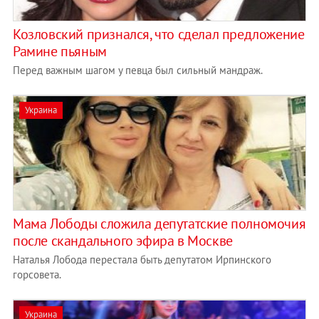
Козловский признался, что сделал предложение
Рамине пьяным
Перед важным шагом у певца был сильный мандраж.
Украина
Мама Лободы сложила депутатские полномочия
после скандального эфира в Москве
Наталья Лобода перестала быть депутатом Ирпинского
горсовета.
Украина