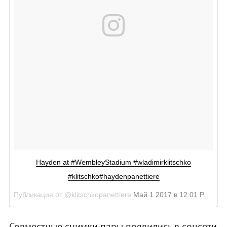
Hayden at #WembleyStadium #wladimirklitschko
#klitschko#haydenpanettiere
Публикация от @klitschkopanettiere
Май 1 2017 в 12:01 PDT
Совместные снимки пары появились в соцсети