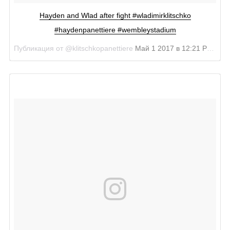
Hayden and Wlad after fight #wladimirklitschko
#haydenpanettiere #wembleystadium
Публикация от @klitschkopanettiere
Май 1 2017 в 12:21 PDT