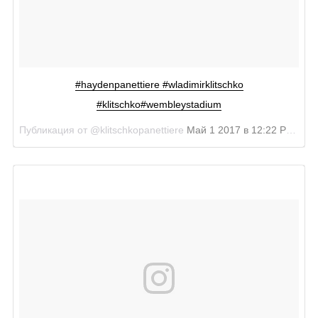
#haydenpanettiere #wladimirklitschko
#klitschko#wembleystadium
Публикация от @klitschkopanettiere
Май 1 2017 в 12:22 PDT