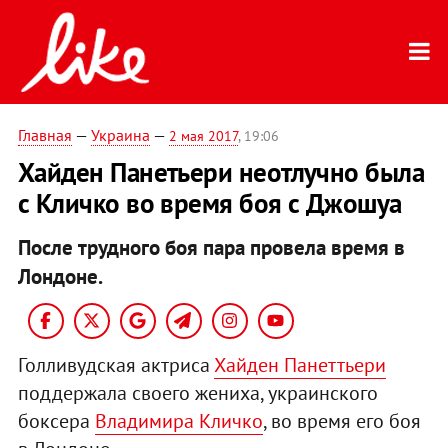
Главная
—
Украина
—
2 мая 2017
, 19:06
Хайден Панетьери неотлучно была
с Кличко во время боя с Джошуа
После трудного боя пара провела время в
Лондоне.
Голливудская актриса
Хайден Панеттьери
поддержала своего жениха, украинского
боксера
Владимира Кличко
, во время его боя