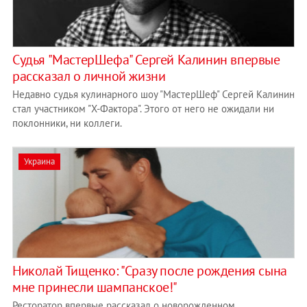
Cудья "МастерШефа" Сергей Калинин впервые
рассказал о личной жизни
Недавно судья кулинарного шоу "МастерШеф" Сергей Калинин
стал участником "Х-Фактора". Этого от него не ожидали ни
поклонники, ни коллеги.
Украина
Николай Тищенко: "Сразу после рождения сына
мне принесли шампанское!"
Ресторатор впервые рассказал о новорожденном