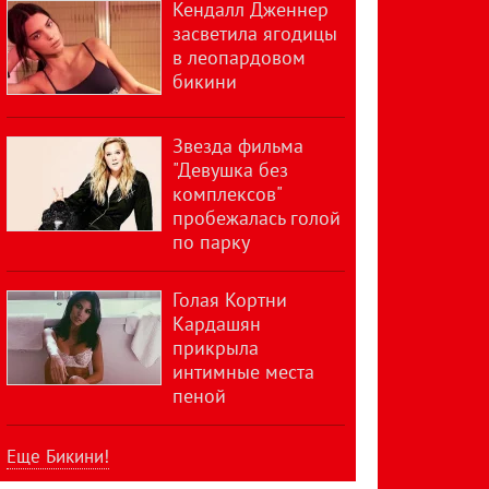
Кендалл Дженнер
засветила ягодицы
в леопардовом
бикини
Звезда фильма
"Девушка без
комплексов"
пробежалась голой
по парку
Голая Кортни
Кардашян
прикрыла
интимные места
пеной
Еще Бикини!