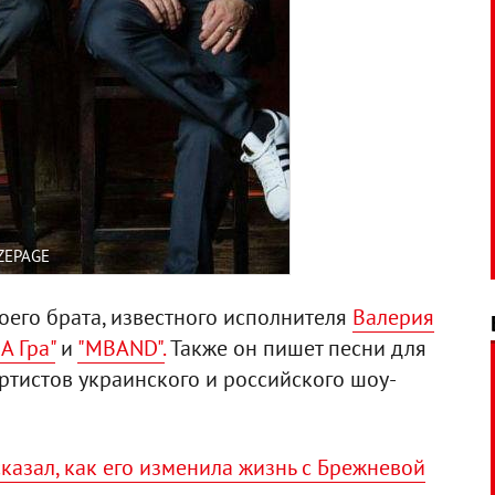
ZEPAGE
оего брата, известного исполнителя
Валерия
А Гра"
и
"MBAND".
Также он пишет песни для
артистов украинского и российского шоу-
казал, как его изменила жизнь с Брежневой