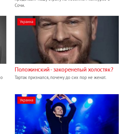
Сочи.
Украина
Положинский - закоренелый холостяк?
ео
Тартак признался, почему до сих пор не женат.
Украина