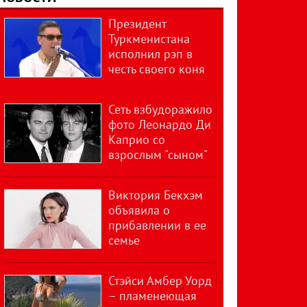
Президент
Туркменистана
исполнил рэп в
честь своего коня
Сеть взбудоражило
фото Леонардо Ди
Каприо со
взрослым "сыном"
Виктория Бекхэм
объявила о
прибавлении в ее
семье
Стэйси Амбер Уорд
– пламенеющая