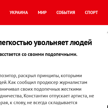
УКРАИНА
МИР
СОБЫТИЯ
СПОРТ
легкостью увольняет людей
расстается со своими подопечными.
мпозитор, раскрыл принципы, которыми
дей. Как сообщил продюсер журналистам
граничивал своих подопечных жесткими
ничества, Константин отпускает артиста, не
ая, к слову, не всегда складывается