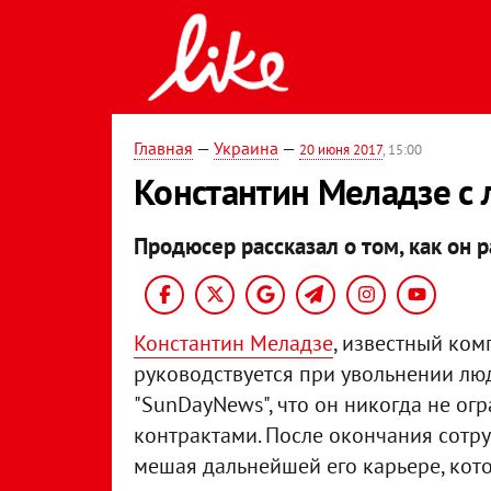
Главная
—
Украина
—
20 июня 2017
, 15:00
Константин Меладзе с 
Продюсер рассказал о том, как он 
Константин Меладзе
, известный ко
руководствуется при увольнении лю
"SunDayNews", что он никогда не о
контрактами. После окончания сотруд
мешая дальнейшей его карьере, котор