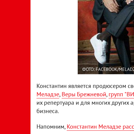
ФОТО: FACEBOOK/MELAD
Константин является продюсером св
Меладзе
,
Веры Брежневой
,
групп "ВИ
их репертуара и для многих других 
бизнеса.
Напомним,
Константин Меладзе расс