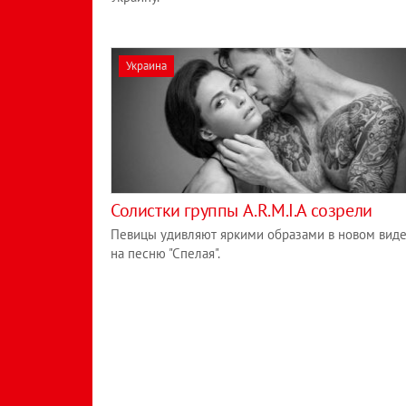
Украина
Солистки группы A.R.M.I.A созрели
Певицы удивляют яркими образами в новом вид
на песню "Спелая".