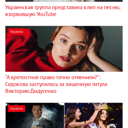
Украинская группа представила клип на песню,
взорвавшую YouTube
Украина
"А крепостное право точно отменили?":
Седoкова заступилась за лишенную титула
Викторию Дидусенко
Украина