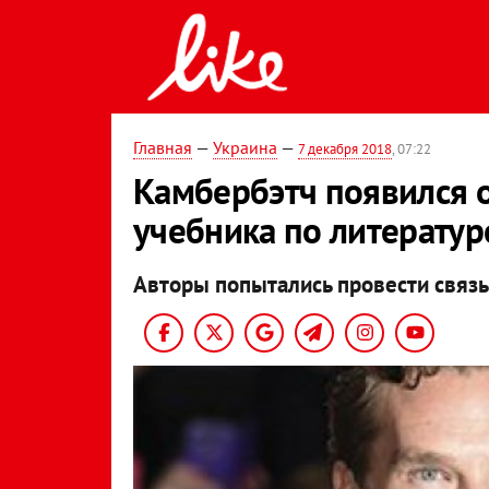
Главная
—
Украина
—
7 декабря 2018
, 07:22
Камбербэтч появился 
учебника по литератур
Авторы попытались провести связ