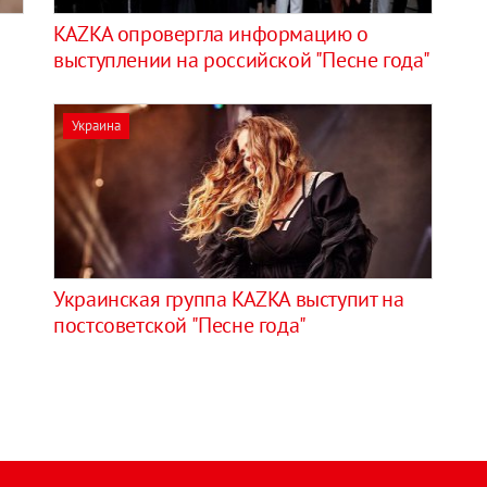
KAZKA опровергла информацию о
выступлении на российской "Песне года"
Украина
Украинская группа KAZKA выступит на
постсоветской "Песне года"