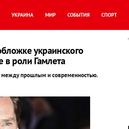
УКРАИНА
МИР
СОБЫТИЯ
СПОРТ
обложке украинского
е в роли Гамлета
ь между прошлым и современностью.