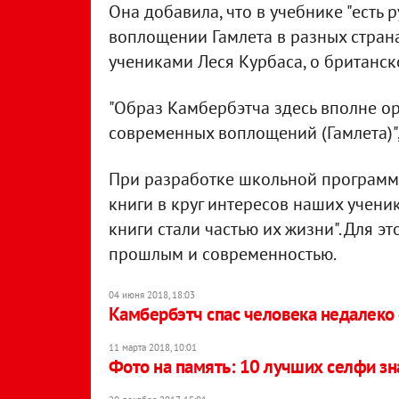
Она добавила, что в учебнике "есть 
воплощении Гамлета в разных страна
учениками Леся Курбаса, о британск
"Образ Камбербэтча здесь вполне орг
современных воплощений (Гамлета)",
При разработке школьной программы
книги в круг интересов наших учени
книги стали частью их жизни". Для э
прошлым и современностью.
04 июня 2018, 18:03
Камбербэтч спас человека недалеко 
11 марта 2018, 10:01
Фото на память: 10 лучших селфи з