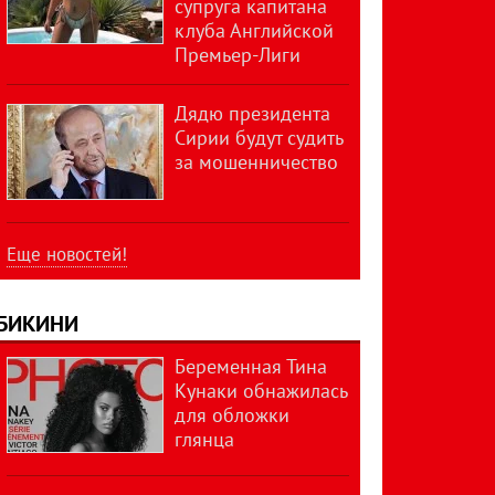
супруга капитана
клуба Английской
Премьер-Лиги
Дядю президента
Сирии будут судить
за мошенничество
Еще новостей!
БИКИНИ
Беременная Тина
Кунаки обнажилась
для обложки
глянца