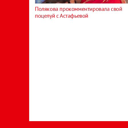
Полякова прокомментировала свой
поцелуй с Астафьевой