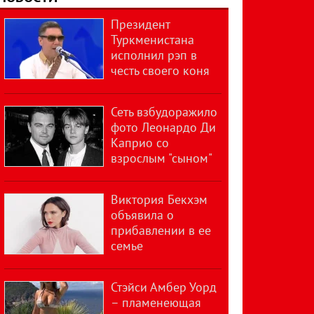
Президент
Туркменистана
исполнил рэп в
честь своего коня
Сеть взбудоражило
фото Леонардо Ди
Каприо со
взрослым "сыном"
Виктория Бекхэм
объявила о
прибавлении в ее
семье
Стэйси Амбер Уорд
– пламенеющая