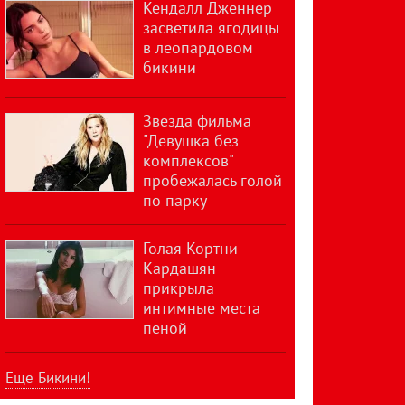
Кендалл Дженнер
засветила ягодицы
в леопардовом
бикини
Звезда фильма
"Девушка без
комплексов"
пробежалась голой
по парку
Голая Кортни
Кардашян
прикрыла
интимные места
пеной
Еще Бикини!