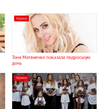
Украина
Тоня Матвиенко показала подросшую
дочь
Украина