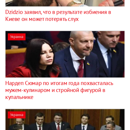
Dzidzio заявил, что в результате избиения в
Киеве он может потерять слух
Украина
Нардеп Сюмар по итогам года похвасталась
мужем-кулинаром и стройной фигурой в
купальнике
Украина