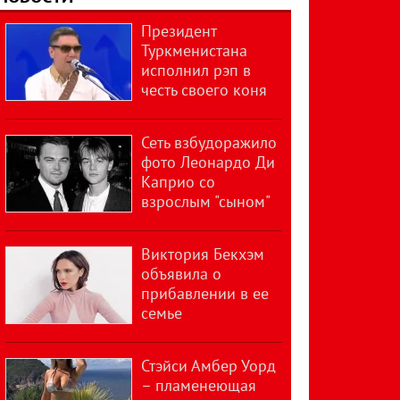
Президент
Туркменистана
исполнил рэп в
честь своего коня
Сеть взбудоражило
фото Леонардо Ди
Каприо со
взрослым "сыном"
Виктория Бекхэм
объявила о
прибавлении в ее
семье
Стэйси Амбер Уорд
– пламенеющая