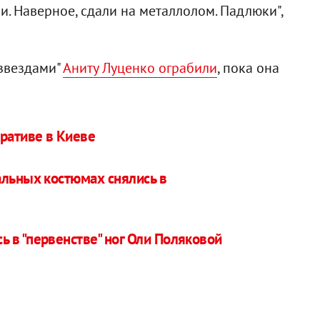
. Наверное, сдали на металлолом. Падлюки",
 звездами"
Аниту Луценко ограбили
, пока она
оративе в Киеве
альных костюмах снялись в
 в "первенстве" ног Оли Поляковой