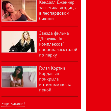
Кендалл Дженнер
засветила ягодицы
в леопардовом
бикини
Звезда фильма
"Девушка без
комплексов"
пробежалась голой
по парку
Голая Кортни
Кардашян
прикрыла
интимные места
пеной
Еще Бикини!