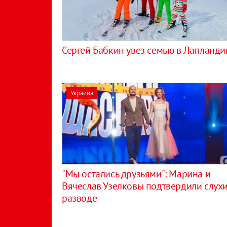
Сергей Бабкин увез семью в Лапланд
Украина
"Мы остались друзьями": Марина и
Вячеслав Узелковы подтвердили слухи
разводе