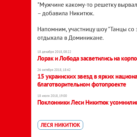
"Мужчине какому-то решетку вырвали
– добавила Никитюк.
Напомним, участницу шоу "Танцы со
отдыхала в Доминикане.
18 декабря 2018, 08:22
Лорак и Лобода засветились на корп
26 октября 2018, 18:42
15 украинских звезд в ярких национ
благотворительном фотопроекте
18 июля 2018, 19:00
Поклонники Леси Никитюк усомнились
ЛЕСЯ НИКИТЮК