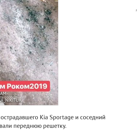
RAM-
IA_NIKITUK
острадавшего Kia Sportage и соседний
рвали переднюю решетку.