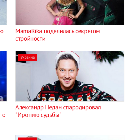
ию
MamaRika поделилась секретом
стройности
Украина
Александр Педан спародировал
 о
"Иронию судьбы"