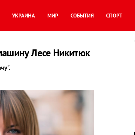
УКРАИНА
МИР
СОБЫТИЯ
СПОРТ
машину Лесе Никитюк
чу".