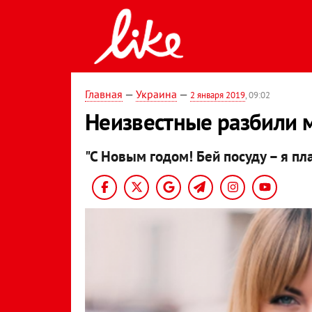
Главная
—
Украина
—
2 января 2019
, 09:02
Неизвестные разбили 
"С Новым годом! Бей посуду – я пла