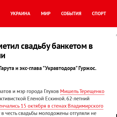
УКРАИНА
МИР
СОБЫТИЯ
СПОРТ
етил свадьбу банкетом в
ии
арута и экс-глава "Укравтодора" Гуржос.
атов и мэр города Глухов
Мишель Терещенко
ктивисткой Еленой Ескиной. 62-летний
енчались 15 октября в стенах Владимирского
 в честь свадьбы молодожены отгуляли не