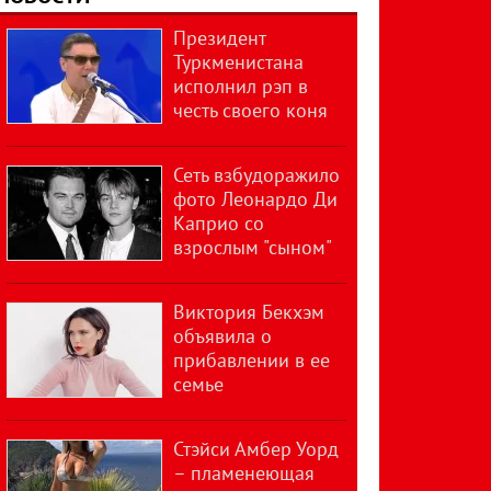
Президент
Туркменистана
исполнил рэп в
честь своего коня
Сеть взбудоражило
фото Леонардо Ди
Каприо со
взрослым "сыном"
Виктория Бекхэм
объявила о
прибавлении в ее
семье
Стэйси Амбер Уорд
– пламенеющая