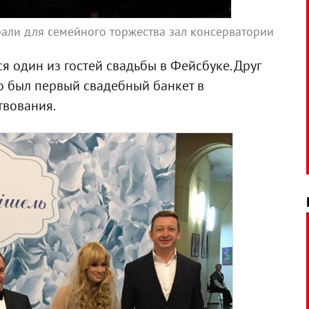
али для семейного торжества зал консерватории
 один из гостей свадьбы в Фейсбуке. Друг
то был первый свадебный банкет в
твования.