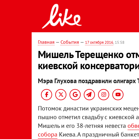
Главная
—
События
—
17 октября 2016
, 15:58
Мишель Терещенко отм
киевской консерватор
Мэра Глухова поздравили олигарх Т
Потомок династии украинских мецен
пышно отметил свадьбу с киевской а
Мишель и его 38-летняя невеста
обв
собора
Киева. А праздничный банкет