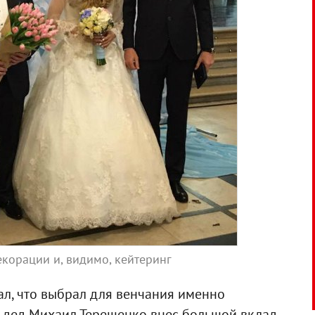
корации и, видимо, кейтеринг
л, что выбрал для венчания именно
о дед Михаил Терещенко внес большой вклад