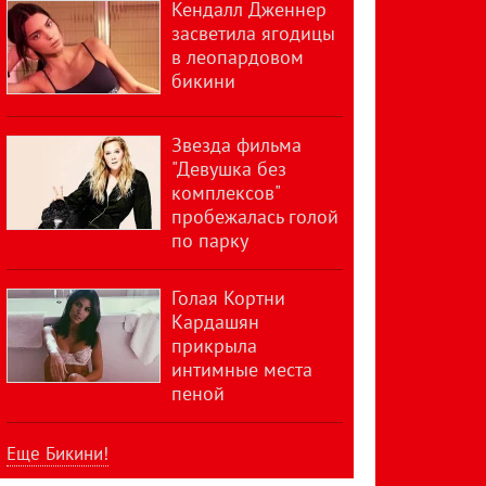
Кендалл Дженнер
засветила ягодицы
в леопардовом
бикини
Звезда фильма
"Девушка без
комплексов"
пробежалась голой
по парку
Голая Кортни
Кардашян
прикрыла
интимные места
пеной
Еще Бикини!