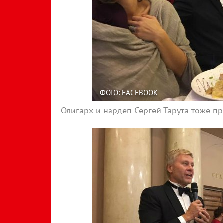
ФОТО: FACEBOOK
Олигарх и нардеп Сергей Тарута тоже п