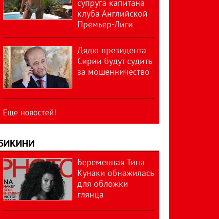
супруга капитана
клуба Английской
Премьер-Лиги
Дядю президента
Сирии будут судить
за мошенничество
Еще новостей!
БИКИНИ
Беременная Тина
Кунаки обнажилась
для обложки
глянца