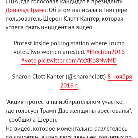
США, где голосовал кандидат в президенты
Дональд Трамп
. Об этом написала в Твиттере
пользователь Шерон Клотт Кантер, которая
успела снять инцидент на видео.
Protest inside polling station where Trump
votes. Two women arrested.
#Election2016
#vote
pic.twitter.com/YxXKb8NwMD
— Sharon Clott Kanter (@sharonclott)
8 ноября
2016 г.
"Акция протеста на избирательном участке,
где голосует Трамп. Две женщины арестованы",
- сообщила Шерон.
На видео, которое моментально разлетелось
по соцсетям, видно двух девушек, раздетых по