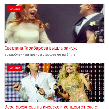
События
Светлана Тарабарова вышла замуж
Возлюбленный певицы старшее ее на 14 лет.
События
Вера Брежнева на киевском концерте пела с