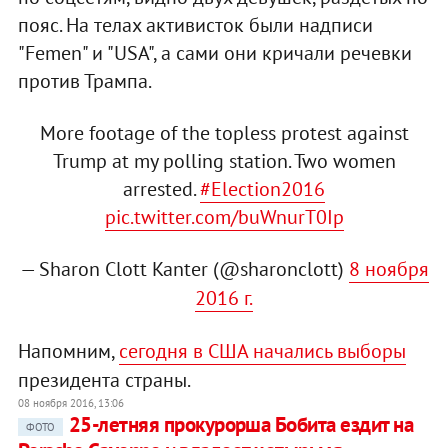
пояс. На телах активисток были надписи
"Femen" и "USA", а сами они кричали речевки
против Трампа.
More footage of the topless protest against
Trump at my polling station. Two women
arrested.
#Election2016
pic.twitter.com/buWnurT0Ip
— Sharon Clott Kanter (@sharonclott)
8 ноября
2016 г.
Напомним,
сегодня в США начались выборы
президента страны.
08 ноября 2016, 13:06
25-летняя прокурорша Бобита ездит на
ФОТО