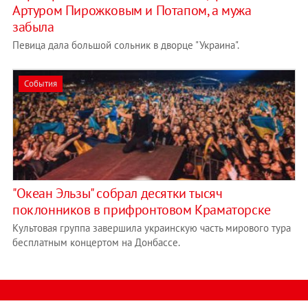
Артуром Пирожковым и Потапом, а мужа
забыла
Певица дала большой сольник в дворце "Украина".
События
"Океан Эльзы" собрал десятки тысяч
поклонников в прифронтовом Краматорске
Культовая группа завершила украинскую часть мирового тура
бесплатным концертом на Донбассе.