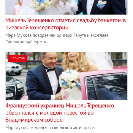
Мишель Терещенко отметил свадьбу банкетом в
киевской консерватории
Мэра Глухова поздравили олигарх Тарута и экс-глава
"Укравтодора" Гуржос.
События
Французский украинец Мишель Терещенко
обвенчался с молодой невестой во
Владимирском соборе
Мэр Глухова женился на киевской активистке.