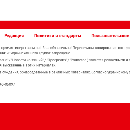
Редакция
Политики и стандарты
Пользовательское
прямая гиперссылка на LB.ua обязательна! Перепечатка, копирование, воспро
ини" и "Украинская Фото Группа" запрещено.
ама" / "Новости компаний" / "Пресрелиз" / "Promoted", являются рекламными и 
я, высказанные в этих материалах.
е суждения, обнародованные в рекламных материалах. Согласно украинскому з
R40-05097