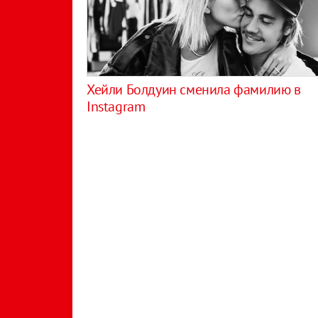
Хейли Болдуин сменила фамилию в
Instagram