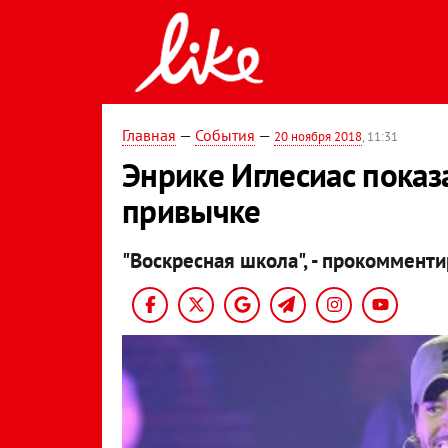
Главная
—
События
—
20 ноября 2018
, 11:31
Энрике Иглесиас показа
привычке
"Воскресная школа", - прокомменти