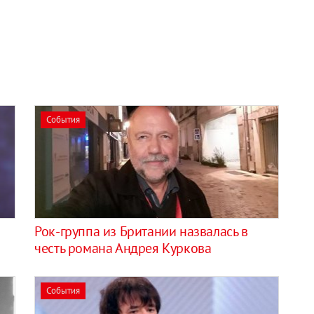
События
Рок-группа из Британии назвалась в
честь романа Андрея Куркова
События