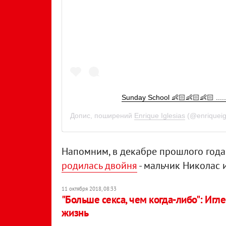
Sunday School 👶🏻👶🏻👶🏻 ...
Допис, поширений
Enrique Iglesias
(@enriqueig
Напомним, в декабре прошлого год
родилась двойня
- мальчик Николас 
11 октября 2018, 08:33
"Больше секса, чем когда-либо": Иг
жизнь