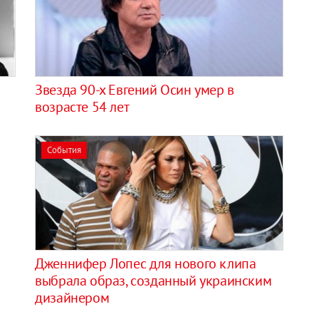
Звезда 90-х Евгений Осин умер в
возрасте 54 лет
События
Дженнифер Лопес для нового клипа
выбрала образ, созданный украинским
дизайнером