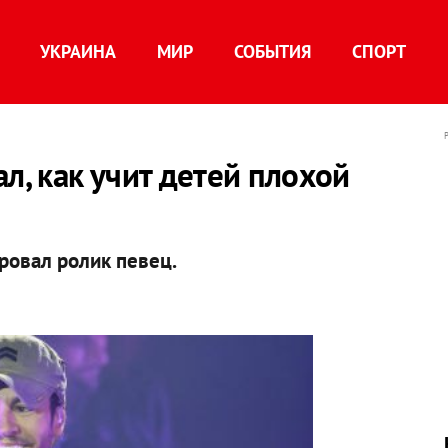
УКРАИНА
МИР
СОБЫТИЯ
СПОРТ
л, как учит детей плохой
ровал ролик певец.