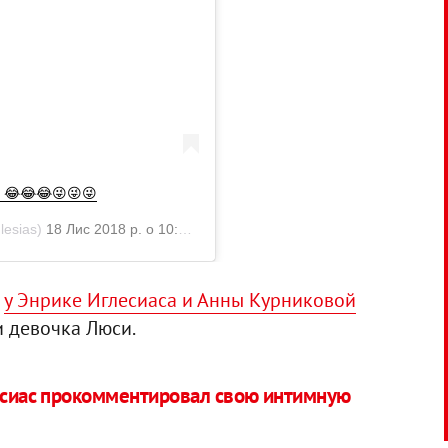
.. 😂😂😂😜😜😜
lesias)
18 Лис 2018 р. о 10:49 PST
а
у Энрике Иглесиаса и Анны Курниковой
и девочка Люси.
лесиас прокомментировал свою интимную