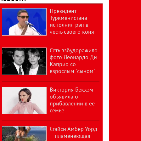
Президент
Туркменистана
исполнил рэп в
честь своего коня
Сеть взбудоражило
фото Леонардо Ди
Каприо со
взрослым "сыном"
Виктория Бекхэм
объявила о
прибавлении в ее
семье
Стэйси Амбер Уорд
– пламенеющая