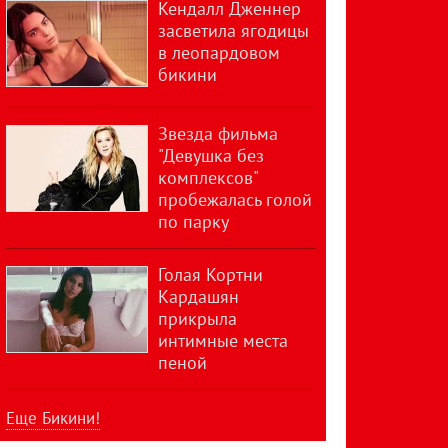
Кендалл Дженнер
засветила ягодицы
в леопардовом
бикини
Звезда фильма
"Девушка без
комплексов"
пробежалась голой
по парку
Голая Кортни
Кардашян
прикрыла
интимные места
пеной
Еще Бикини!