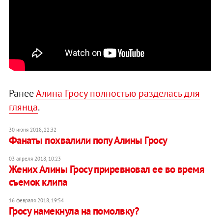
Ранее
Алина Гросу полностью разделась для
глянца
.
30 июня 2018, 22:32
Фанаты похвалили попу Алины Гросу
03 апреля 2018, 10:23
Жених Алины Гросу приревновал ее во время
съемок клипа
16 февраля 2018, 19:54
​Гросу намекнула на помолвку?