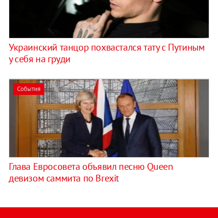
Украинский танцор похвастался тату с Путиным
у себя на груди
События
Глава Евросовета объявил песню Queen
девизом саммита по Brexit