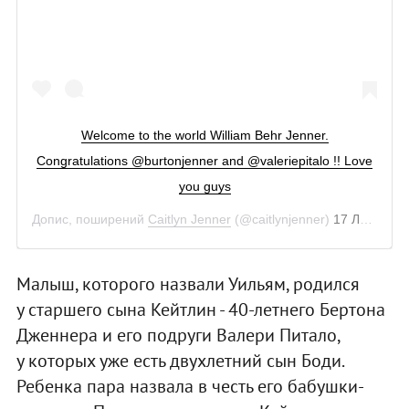
Welcome to the world William Behr Jenner.
Congratulations @burtonjenner and @valeriepitalo !! Love
you guys
Допис, поширений
Caitlyn Jenner
(@caitlynjenner)
17 Лют 2019 р. о 6:03 PST
Малыш, которого назвали Уильям, родился
у старшего сына Кейтлин - 40-летнего Бертона
Дженнера и его подруги Валери Питало,
у которых уже есть двухлетний сын Боди.
Ребенка пара назвала в честь его бабушки-