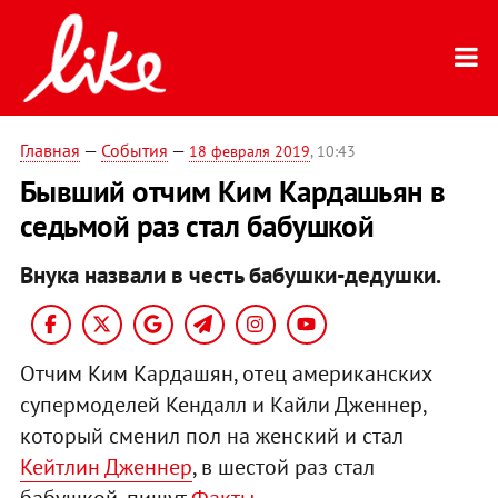
Главная
—
События
—
18 февраля 2019
, 10:43
Бывший отчим Ким Кардашьян в
седьмой раз стал бабушкой
Внука назвали в честь бабушки-дедушки.
Отчим Ким Кардашян, отец американских
супермоделей Кендалл и Кайли Дженнер,
который сменил пол на женский и стал
Кейтлин Дженнер
, в шестой раз стал
бабушкой, пишут
Факты
.