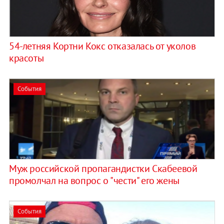
54-летняя Кортни Кокс отказалась от уколов
красоты
События
Муж российской пропагандистки Скабеевой
промолчал на вопрос о "чести" его жены
События