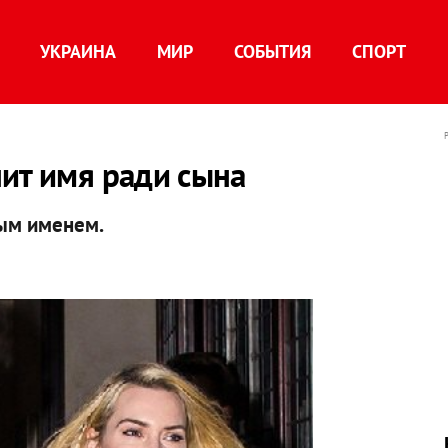
УКРАИНА
МИР
СОБЫТИЯ
СПОРТ
ит имя ради сына
ым именем.