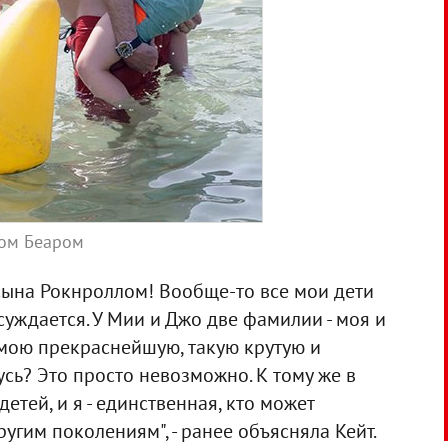
ном Беаром
 сына Рокнроллом! Вообще-то все мои дети
суждается. У Мии и Джо две фамилии - моя и
 мою прекраснейшую, такую крутую и
сь? Это просто невозможно. К тому же в
детей, и я - единственная, кто может
угим поколениям", - ранее объясняла Кейт.