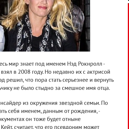
есь мир знает под именем Нэд Рокнролл -
зял в 2008 году. Но недавно их с актрисой
эд решил, что пора стать серьезнее и вернуть
чику не было стыдно за смешное имя отца.
нсайдер из окружения звездной семьи. По
ать себя именем, данным от рождения, -
окументах он тоже будет отныне
Кейт, считает, что его псевдоним может