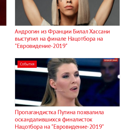
Андрогин из Франции Билал Хассани
выступил на финале Нацотбора на
"Евровидение-2019"
События
Пропагандистка Путина похвалила
оскандалившихся финалисток
Нацотбора на "Евровидение-2019"