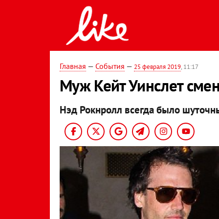
Главная
—
События
—
25 февраля 2019
, 11:17
Муж Кейт Уинслет смен
Нэд Рокнролл всегда было шуточн