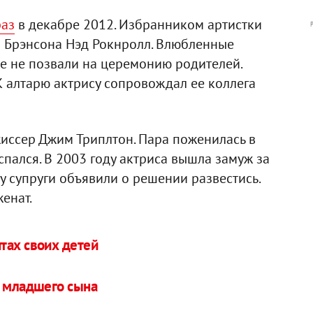
раз
в декабре 2012. Избранником артистки
 Брэнсона Нэд Рокнролл. Влюбленные
же не позвали на церемонию родителей.
К алтарю актрису сопровождал ее коллега
иссер Джим Триплтон. Пара поженилась в
аспался. В 2003 году актриса вышла замуж за
у супруги объявили о решении развестись.
енат.
тах своих детей
и младшего сына