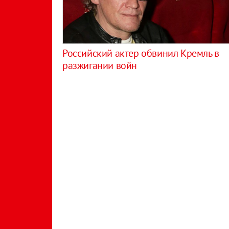
Российский актер обвинил Кремль в
разжигании войн