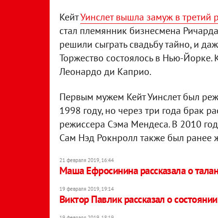
Кейт
Уинслет вышла замуж в третий 
стал племянник бизнесмена Ричарда
решили сыграть свадьбу тайно, и да
Торжество состоялось в Нью-Йорке. 
Леонардо ди Каприо.
Первым мужем Кейт Уинслет был реж
1998 году, но через три года брак р
режиссера Сэма Мендеса. В 2010 год
Сам Нэд Рокнролл также был ранее ж
21 февраля 2019, 16:44
Маша Ефросинина рассказала о талан
19 февраля 2019, 19:14
Виктор Павлик рассказал о состояни
19 февраля 2019, 18:19