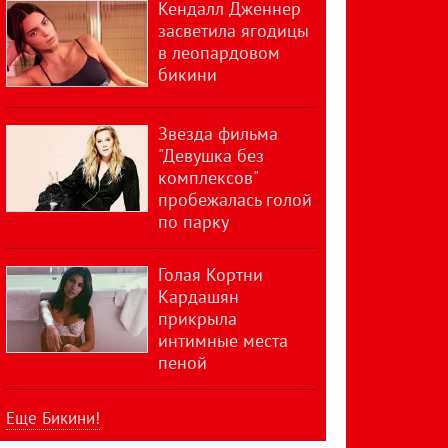
Кендалл Дженнер
засветила ягодицы
в леопардовом
бикини
Звезда фильма
"Девушка без
комплексов"
пробежалась голой
по парку
Голая Кортни
Кардашян
прикрыла
интимные места
пеной
Еще Бикини!