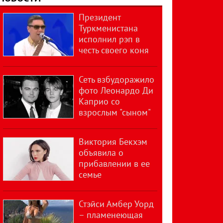
Президент
Туркменистана
исполнил рэп в
честь своего коня
Сеть взбудоражило
фото Леонардо Ди
Каприо со
взрослым "сыном"
Виктория Бекхэм
объявила о
прибавлении в ее
семье
Стэйси Амбер Уорд
– пламенеющая