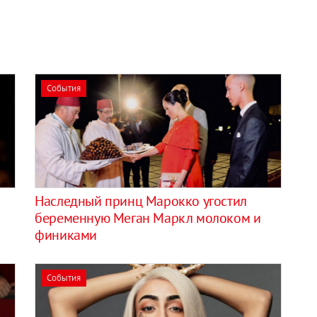
События
Наследный принц Марокко угостил
беременную Меган Маркл молоком и
финиками
События