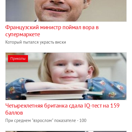
Французский министр поймал вора в
супермаркете
Который пытался украсть виски
Приколы
Четырехлетняя британка сдала IQ-тест на 159
баллов
При среднем "взрослом" показателе - 100