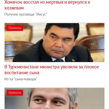
Хомячок восстал из мертвых и вернулся к
хозяевам
Получив прозвище "Иисус"
Приколы
В Туркменистане министра уволили за плохое
воспитание сына
Из-за "сына-мажора"
Приколы