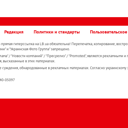
Редакция
Политики и стандарты
Пользовательское
прямая гиперссылка на LB.ua обязательна! Перепечатка, копирование, воспро
ини" и "Украинская Фото Группа" запрещено.
ама" / "Новости компаний" / "Пресрелиз" / "Promoted", являются рекламными и 
я, высказанные в этих материалах.
е суждения, обнародованные в рекламных материалах. Согласно украинскому з
R40-05097