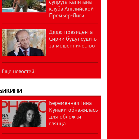
супруга капитана
клуба Английской
Премьер-Лиги
Дядю президента
Сирии будут судить
за мошенничество
Еще новостей!
БИКИНИ
Беременная Тина
Кунаки обнажилась
для обложки
глянца