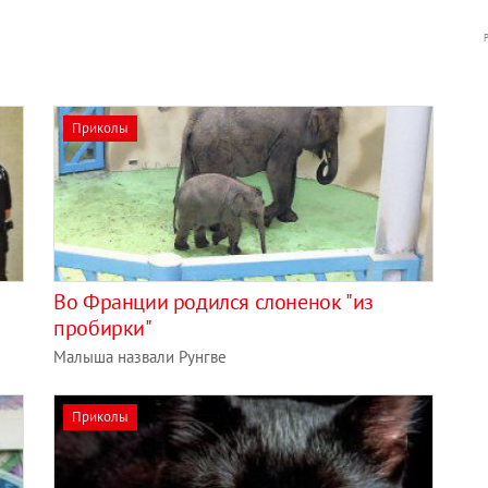
Приколы
Во Франции родился слоненок "из
пробирки"
Малыша назвали Рунгве
Приколы