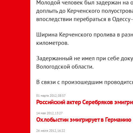
Молодой человек был задержан на ос
доплыть до Керченского полуострова 
впоследствии перебраться в Одессу -
Ширина Керченского пролива в разны
километров.
Задержанный не имел при себе докум
Вологодской области.
В связи с произошедшим проводится
01 марта 2012, 08:57
Российский актер Серебряков эмигри
14 мая 2012, 13:27
Охлобыстин эмигрирует в Германию
26 июля 2012, 16:22