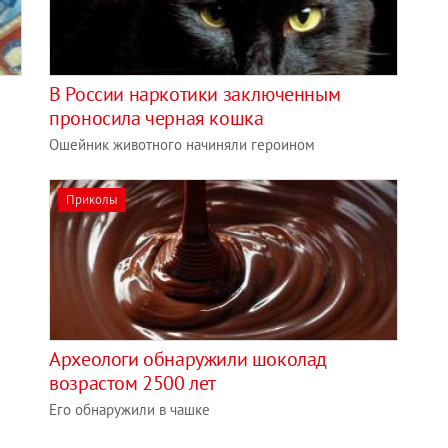
В России наркотики заключенным
проносила черная кошка
Ошейник животного начиняли героином
Приколы
Археологи обнаружили шоколад
возрастом 2500 лет
Его обнаружили в чашке