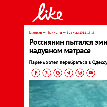
Главная
—
Приколы
—
8 августа 2012
, 15:15
Россиянин пытался эми
надувном матрасе
Парень хотел перебраться в Одессу