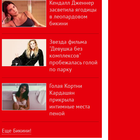
Кендалл Дженнер
засветила ягодицы
в леопардовом
бикини
Звезда фильма
"Девушка без
комплексов"
пробежалась голой
по парку
Голая Кортни
Кардашян
прикрыла
интимные места
пеной
Еще Бикини!