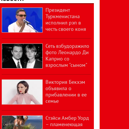
Президент
Туркменистана
исполнил рэп в
честь своего коня
Сеть взбудоражило
фото Леонардо Ди
Каприо со
взрослым "сыном"
Виктория Бекхэм
объявила о
прибавлении в ее
семье
Стэйси Амбер Уорд
– пламенеющая