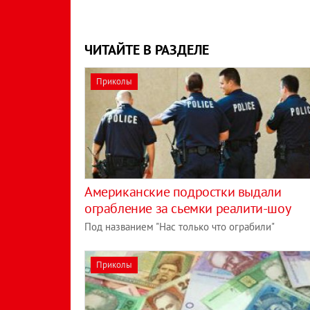
ЧИТАЙТЕ В РАЗДЕЛЕ
Приколы
Американские подростки выдали
ограбление за сьемки реалити-шоу
Под названием "Нас только что ограбили"
Приколы