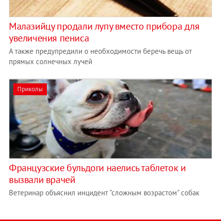
Малазийцу продали лупу вместо прибора для
увеличения пениса
А также предупредили о необходимости беречь вещь от
прямых солнечных лучей
Приколы
Французские бульдоги наелись таблеток и
вызвали врачей
Ветеринар объяснил инцидент "сложным возрастом" собак