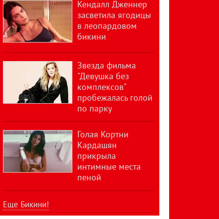
Кендалл Дженнер
засветила ягодицы
в леопардовом
бикини
Звезда фильма
"Девушка без
комплексов"
пробежалась голой
по парку
Голая Кортни
Кардашян
прикрыла
интимные места
пеной
Еще Бикини!