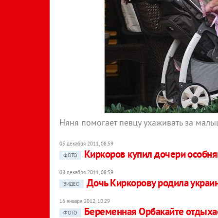
Няня помогает певцу ухаживать за мал
05 декабря 2011, 08:59
Киркоров купил дочери особня
ФОТО
08 декабря 2011, 08:59
Дочь Киркорову родила украи
ВИДЕО
16 января 2012, 10:29
Беременная Орбакайте отдыха
ФОТО