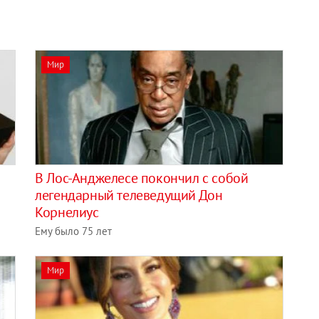
Мир
В Лос-Анджелесе покончил с собой
легендарный телеведущий Дон
Корнелиус
Ему было 75 лет
Мир