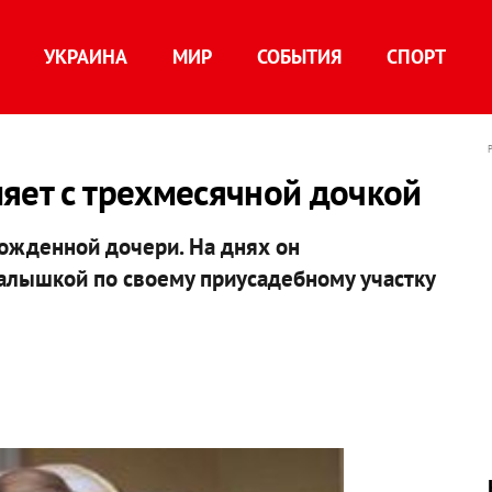
УКРАИНА
МИР
СОБЫТИЯ
СПОРТ
яет с трехмесячной дочкой
рожденной дочери. На днях он
малышкой по своему приусадебному участку