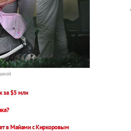
ышкой
к за $5 млн
нка?
ет в Майами с Киркоровым