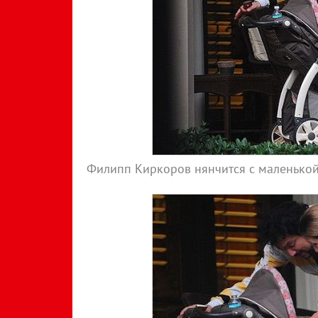
Филипп Киркоров нянчится с маленько