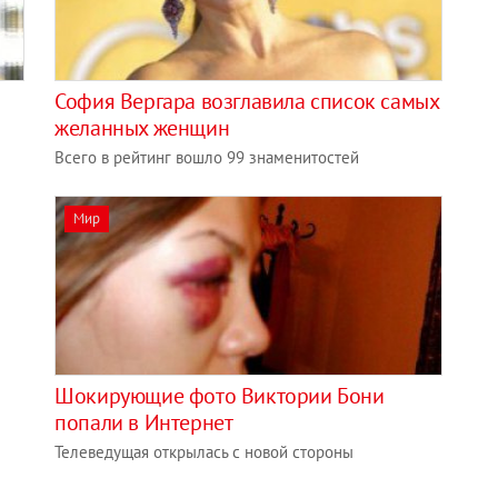
София Вергара возглавила список самых
желанных женщин
Всего в рейтинг вошло 99 знаменитостей
Мир
Шокирующие фото Виктории Бони
попали в Интернет
Телеведущая открылась с новой стороны