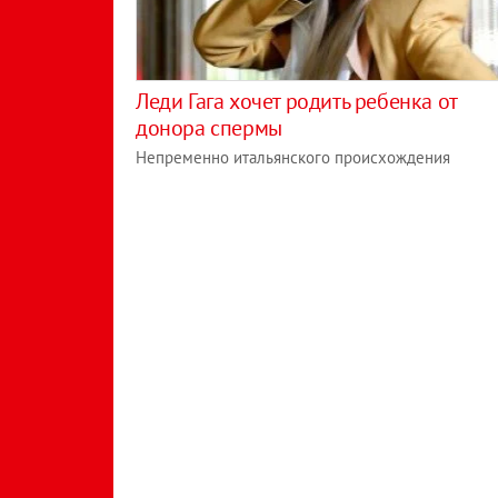
Леди Гага хочет родить ребенка от
донора спермы
Непременно итальянского происхождения