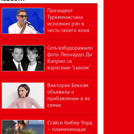
Президент
Туркменистана
исполнил рэп в
честь своего коня
Сеть взбудоражило
фото Леонардо Ди
Каприо со
взрослым "сыном"
Виктория Бекхэм
объявила о
прибавлении в ее
семье
Стэйси Амбер Уорд
– пламенеющая