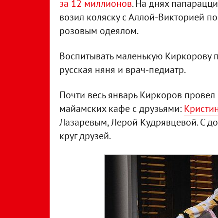
за 12 миллионов
. На днях папарацц
возил коляску с Аллой-Викторией по
розовым одеялом.
Воспитывать маленькую Киркорову по
русская няня и врач-педиатр.
Почти весь январь Киркоров провел 
майамских кафе с друзьями:
Кристи
Лазаревым, Лерой Кудрявцевой. С 
круг друзей.