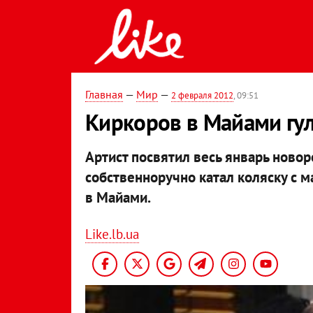
Главная
—
Мир
—
2 февраля 2012
, 09:51
Киркоров в Майами гул
Артист посвятил весь январь ново
собственноручно катал коляску с 
в Майами.
Like.lb.ua