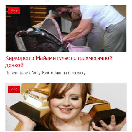
Мир
Киркоров в Майами гуляет с трехмесячной
дочкой
Певец вывез Аллу-Викторию на прогулку
Мир