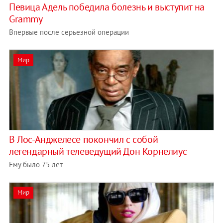
Певица Адель победила болезнь и выступит на
Grammy
Впервые после серьезной операции
Мир
В Лос-Анджелесе покончил с собой
легендарный телеведущий Дон Корнелиус
Ему было 75 лет
Мир