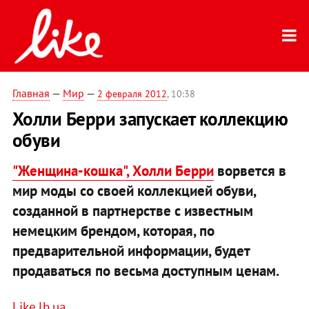
Главная
—
Мир
—
2 февраля 2012
, 10:38
Холли Берри запускает коллекцию
обуви
"Женщина-кошка", Холли Берри
ворвется в
мир моды со своей коллекцией обуви,
созданной в партнерстве с известным
немецким брендом, которая, по
предварительной информации, будет
продаваться по весьма доступным ценам.
Like.lb.ua