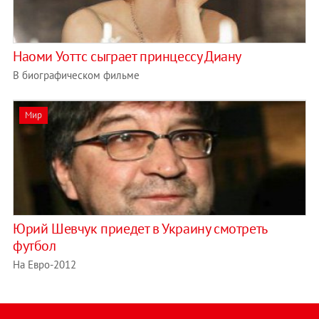
Наоми Уоттс сыграет принцессу Диану
В биографическом фильме
Мир
Юрий Шевчук приедет в Украину смотреть
футбол
На Евро-2012