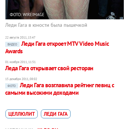
ФОТО: WIREIMAGE
Леди Гага в юности была пышечкой
22 августа 2011, 15:47
Леди Гага откроет MTV Video Music
ВИДЕО
Awards
01 ноября 2011, 11:51
Леда Гага открывает свой ресторан
15 декабря 2011, 08:02
Леди Гага возглавила рейтинг певиц с
ФОТО
самыми высокими доходами
ЦЕЛЛЮЛИТ
ЛЕДИ ГАГА