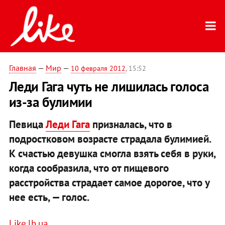
Главная
—
Мир
—
10 февраля 2012
, 15:52
Леди Гага чуть не лишилась голоса
из-за булимии
Певица
Леди Гага
призналась, что в
подростковом возрасте страдала булимией.
К счастью девушка смогла взять себя в руки,
когда сообразила, что от пищевого
расстройства страдает самое дорогое, что у
нее есть, — голос.
Like.lb.ua