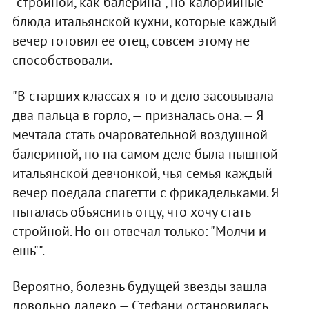
"стройной, как балерина", но калорийные
блюда итальянской кухни, которые каждый
вечер готовил ее отец, совсем этому не
способствовали.
"В старших классах я то и дело засовывала
два пальца в горло, — призналась она. — Я
мечтала стать очаровательной воздушной
балериной, но на самом деле была пышной
итальянской девчонкой, чья семья каждый
вечер поедала спагетти с фрикадельками. Я
пыталась объяснить отцу, что хочу стать
стройной. Но он отвечал только: "Молчи и
ешь"".
Вероятно, болезнь будущей звезды зашла
довольно далеко — Стефани остановилась