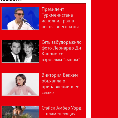
Президент
Туркменистана
исполнил рэп в
честь своего коня
Сеть взбудоражило
фото Леонардо Ди
Каприо со
взрослым "сыном"
Виктория Бекхэм
объявила о
прибавлении в ее
семье
Стэйси Амбер Уорд
– пламенеющая