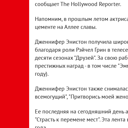
сообщает The Hollywood Reporter.
Напомним, в прошлым летом актриса
цементе на Аллее славы.
Дженнифер Энистон получила широку
благодаря роли Рэйчел Грин в телесе
десяти сезонах "Друзей". За свою ра
престижных наград - в том числе "Эмм
году).
Дженнифер Энистон также снималась
всемогущий", "Притворись моей жено
Ее последняя на сегодняшний день а
"Страсть к перемене мест". Эта лент
года.