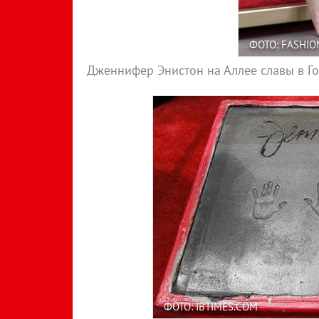
ФОТО: FASHIO
Дженнифер Энистон на Аллее славы в Г
ФОТО: IBTIMES.COM