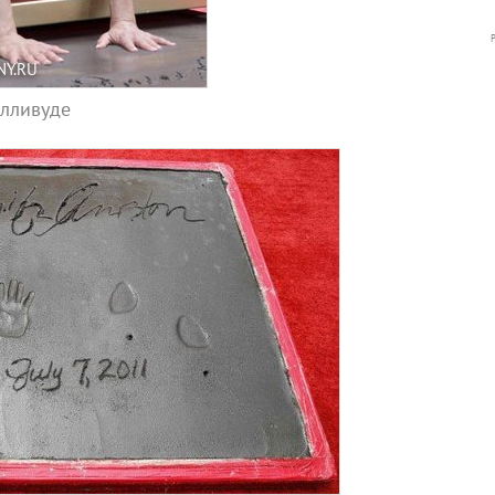
NY.RU
олливуде