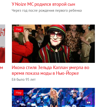
У Noize MC родился второй сын
Через год после рождения первого ребенка
Мир
ам
Икона стиля Зельда Каплан умерла во
время показа моды в Нью-Йорке
Ей было 95 лет
Мир