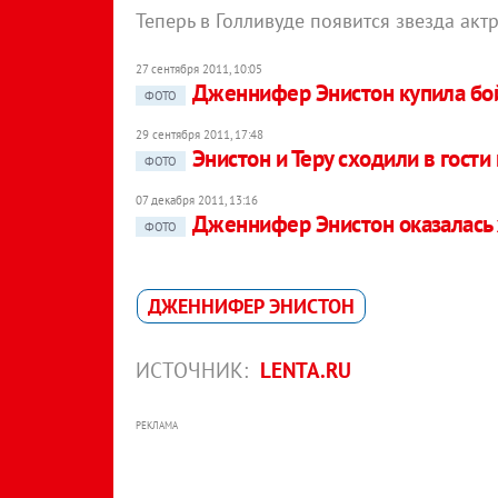
Теперь в Голливуде появится звезда акт
27 сентября 2011, 10:05
Дженнифер Энистон купила бой
ФОТО
29 сентября 2011, 17:48
Энистон и Теру сходили в гости
ФОТО
07 декабря 2011, 13:16
Дженнифер Энистон оказалась
ФОТО
ДЖЕННИФЕР ЭНИСТОН
ИСТОЧНИК:
LENTA.RU
РЕКЛАМА