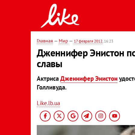
Главная
—
Мир
—
17 февраля 2012
, 16:23
Дженнифер Энистон по
славы
Актриса
Дженнифер Энистон
удост
Голливуда.
Like.lb.ua