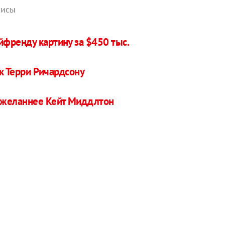
рисы
френду картину за $450 тыс.
 к Терри Ричардсону
 желаннее Кейт Миддлтон