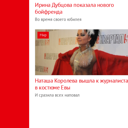
Ирина Дубцова показала нового
бойфренда
Во время своего юбилея
Мир
Наташа Королева вышла к журналист
в костюме Евы
И сразила всех наповал