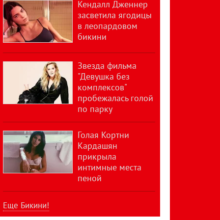
Кендалл Дженнер
засветила ягодицы
в леопардовом
бикини
Звезда фильма
"Девушка без
комплексов"
пробежалась голой
по парку
Голая Кортни
Кардашян
прикрыла
интимные места
пеной
Еще Бикини!