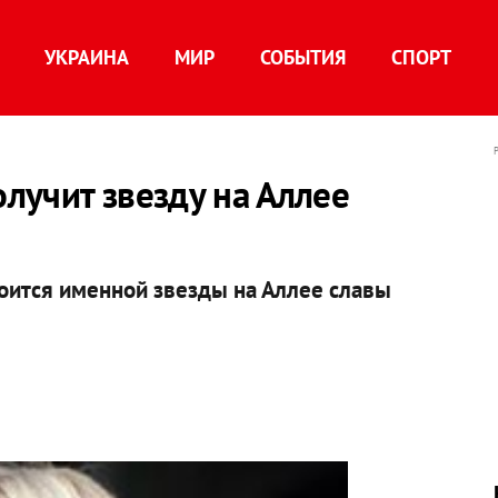
УКРАИНА
МИР
СОБЫТИЯ
СПОРТ
лучит звезду на Аллее
оится именной звезды на Аллее славы