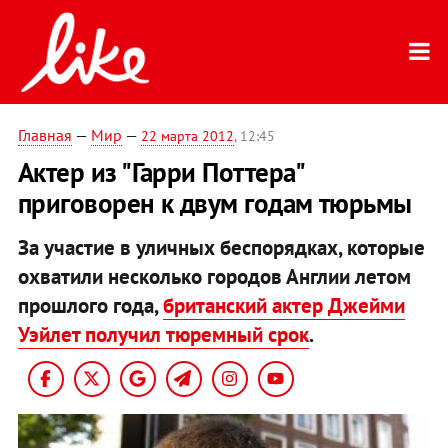
Главная
—
Мир
—
22 марта 2012
, 12:45
Актер из "Гарри Поттера"
приговорен к двум годам тюрьмы
За участие в уличных беспорядках, которые
охватили несколько городов Англии летом
прошлого года,
британский актер Джейми
Уэйлет получил тюремный срок
.