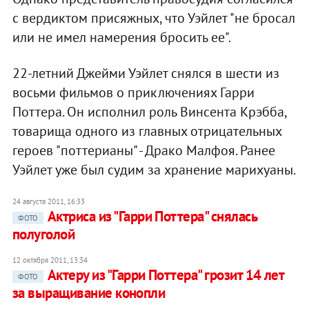
с вердиктом присяжных, что Уэйлет "не бросал
или не имел намерения бросить ее".
22-летний Джейми Уэйлет снялся в шести из
восьми фильмов о приключениях Гарри
Поттера. Он исполнил роль Винсента Крэбба,
товарища одного из главных отрицательных
героев "поттерианы" - Драко Малфоя. Ранее
Уэйлет уже был судим за хранение марихуаны.
24 августа 2011, 16:33
Актриса из "Гарри Поттера" снялась
ФОТО
полуголой
12 октября 2011, 13:34
Актеру из "Гарри Поттера" грозит 14 лет
ФОТО
за выращивание конопли