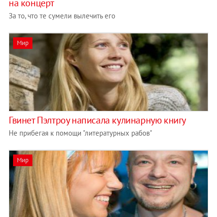
на концерт
За то, что те сумели вылечить его
Мир
Гвинет Пэлтроу написала кулинарную книгу
Не прибегая к помощи "литературных рабов"
Мир