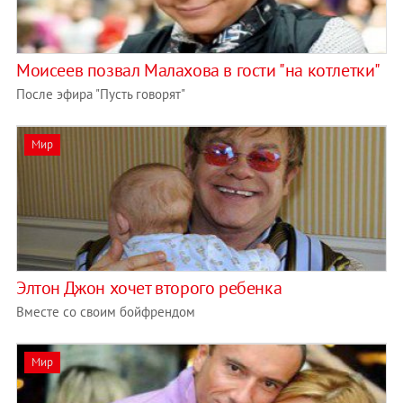
Моисеев позвал Малахова в гости "на котлетки"
После эфира "Пусть говорят"
Мир
Элтон Джон хочет второго ребенка
Вместе со своим бойфрендом
Мир