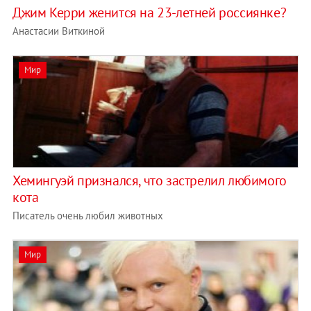
Джим Керри женится на 23-летней россиянке?
Анастасии Виткиной
Мир
Хемингуэй признался, что застрелил любимого
кота
Писатель очень любил животных
Мир