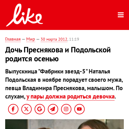
Главная
—
Мир
—
30 марта 2012
, 11:19
Дочь Преснякова и Подольской
родится осенью
Выпускница "Фабрики звезд-5" Наталья
Подольская в ноябре порадует своего мужа,
певца Владимира Преснякова, малышом. По
слухам,
у пары должна родиться девочка
.