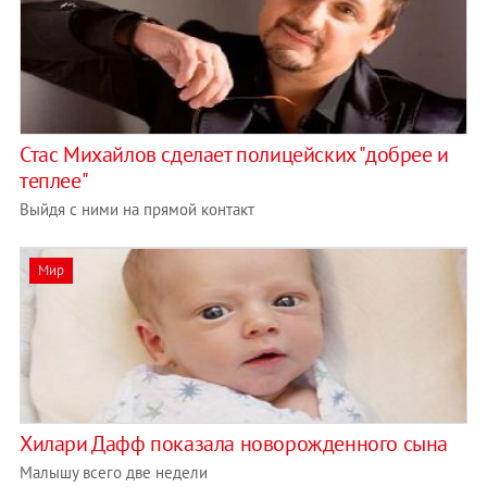
Стас Михайлов сделает полицейских "добрее и
теплее"
Выйдя с ними на прямой контакт
Мир
Хилари Дафф показала новорожденного сына
Малышу всего две недели