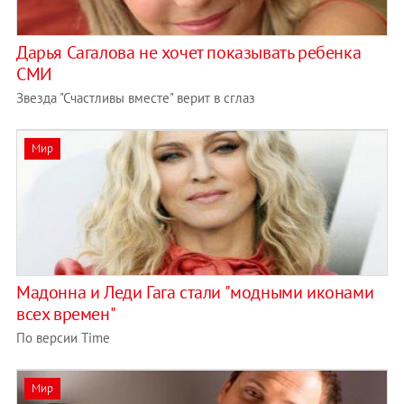
Дарья Сагалова не хочет показывать ребенка
СМИ
Звезда "Счастливы вместе" верит в сглаз
Мир
Мадонна и Леди Гага стали "модными иконами
всех времен"
По версии Time
Мир