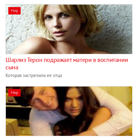
Мир
Шарлиз Терон подражает матери в воспитании
сына
Которая застрелила ее отца
Мир