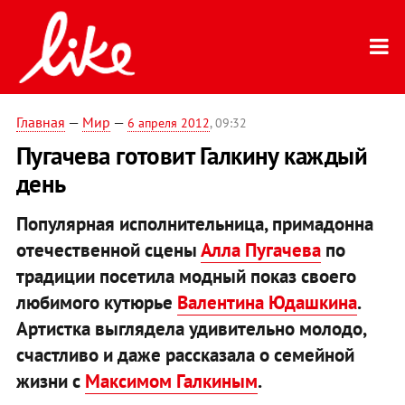
Главная
—
Мир
—
6 апреля 2012
, 09:32
Пугачева готовит Галкину каждый
день
Популярная исполнительница, примадонна
отечественной сцены
Алла Пугачева
по
традиции посетила модный показ своего
любимого кутюрье
Валентина Юдашкина
.
Артистка выглядела удивительно молодо,
счастливо и даже рассказала о семейной
жизни с
Максимом Галкиным
.