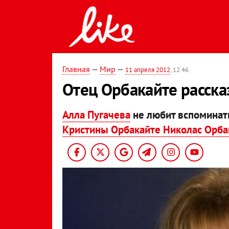
Главная
—
Мир
—
11 апреля 2012
, 12:46
Отец Орбакайте расска
Алла Пугачева
не любит вспоминать
Кристины Орбакайте Николас Орба