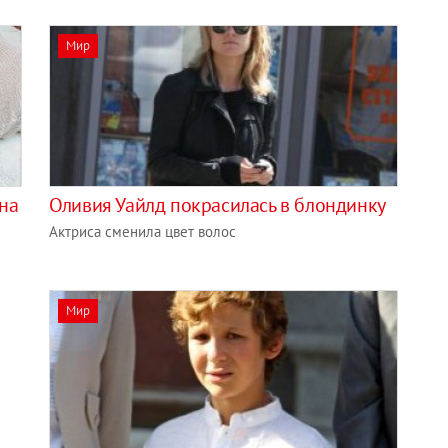
Мир
на
Оливия Уайлд покрасилась в блондинку
Актриса сменила цвет волос
Мир