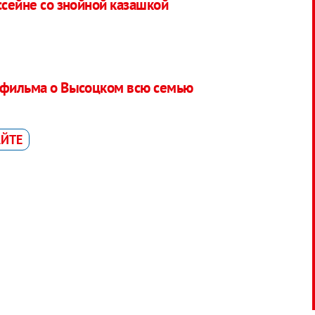
ссейне со знойной казашкой
 фильма о Высоцком всю семью
АЙТЕ