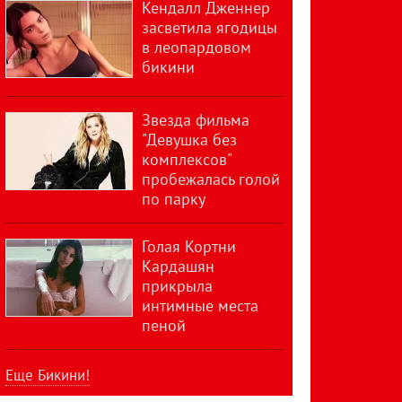
Кендалл Дженнер
засветила ягодицы
в леопардовом
бикини
Звезда фильма
"Девушка без
комплексов"
пробежалась голой
по парку
Голая Кортни
Кардашян
прикрыла
интимные места
пеной
Еще Бикини!