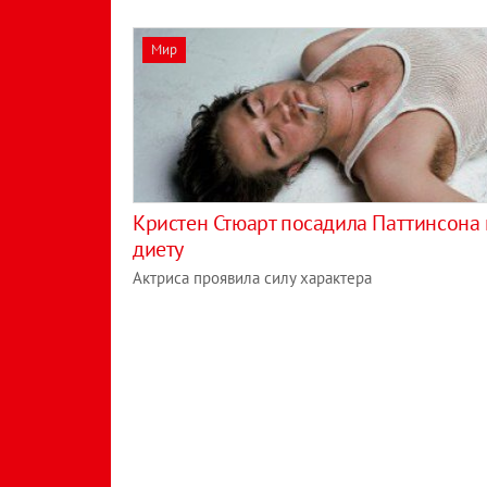
Мир
Кристен Стюарт посадила Паттинсона 
диету
Актриса проявила силу характера