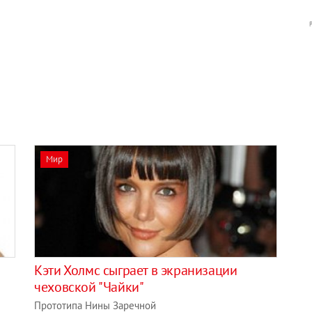
Мир
Кэти Холмс сыграет в экранизации
чеховской "Чайки"
Прототипа Нины Заречной