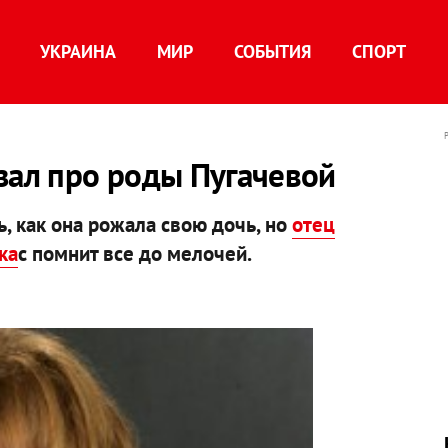
УКРАИНА
МИР
СОБЫТИЯ
СПОРТ
зал про роды Пугачевой
, как она рожала свою дочь, но
отец
ка
с помнит все до мелочей.