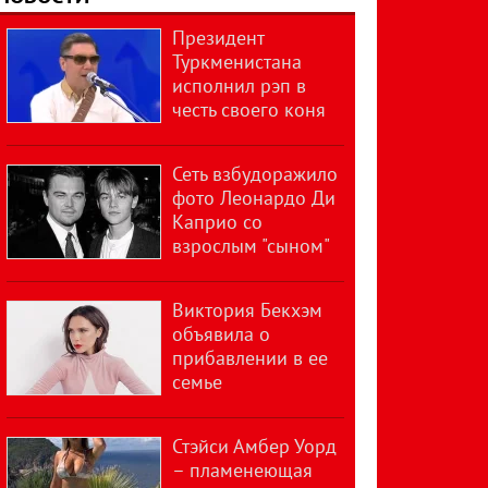
Президент
Туркменистана
исполнил рэп в
честь своего коня
Сеть взбудоражило
фото Леонардо Ди
Каприо со
взрослым "сыном"
Виктория Бекхэм
объявила о
прибавлении в ее
семье
Стэйси Амбер Уорд
– пламенеющая