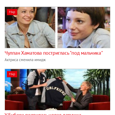
Мир
Чулпан Хаматова постриглась "под мальчика"
Актриса сменила имидж
Мир