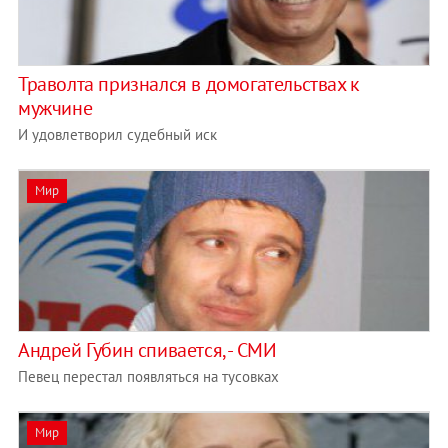
Траволта признался в домогательствах к
мужчине
И удовлетворил судебный иск
Мир
Андрей Губин спивается, - СМИ
Певец перестал появляться на тусовках
Мир