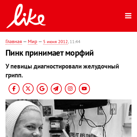
Главная
—
Мир
—
5 июня 2012
, 11:44
Пинк принимает морфий
У певицы диагностировали желудочный
грипп.