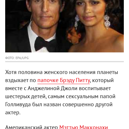
ФОТО: EPA/UPG
Хотя половина женского населения планеты
вздыхает по
папочке Брэду Питту
, который
вместе с Анджелиной Джоли воспитывает
шестерых детей, самым сексуальным папой
Голливуда был назван совершенно другой
актер.
Американский актер
Мэттью Макконахи