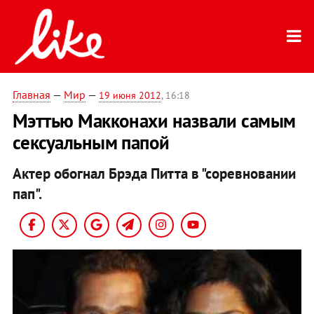
Главная
—
Мир
—
19 июня 2012
, 16:18
Мэттью Макконахи назвали самым
сексуальным папой
Актер обогнал Брэда Питта в "соревновании
пап".