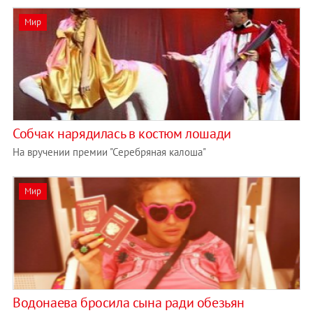
Мир
Собчак нарядилась в костюм лошади
На вручении премии "Серебряная калоша"
Мир
Водонаева бросила сына ради обезьян