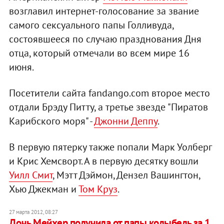
возглавил интернет-голосование за звание
самого сексуального папы Голливуда,
состоявшееся по случаю празднования Дня
отца, который отмечали во всем мире 16
июня.
Посетители сайта fandango.com второе место
отдали Брэду Питту, а третье звезде "Пиратов
Карибского моря" -
Джонни Деппу
.
В первую пятерку также попали Марк Уолберг
и Крис Хемсворт. А в первую десятку вошли
Уилл Смит
, Мэтт Дэймон, Дензел Вашингтон,
Хью Джекман и
Том Круз
.
27 марта 2012, 08:27
Дочь Мейхер получила от папы колыбель за 1