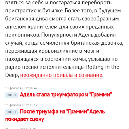
взяться за себя и постараться перебороть
пристрастие к бутылке. Более того, в будущем
британская дива смогла стать своеобразным
ангелом-хранителем для своих преданных
поклонников. Популярности Адель добавил
случай, когда семилетняя британская девочка,
пережившая кровоизлияние в мозг и
находящаяся в состоянии комы, услышав по
радио песню исполнительницы Rolling in the
Deep,
неожиданно пришла в сознание
.
13 февраля 2012, 09:42
Адель стала триумфатором "Грэмми"
ФОТО
15 февраля 2012, 18:17
После триумфа на "Грэмми" Адель
ФОТО
покидает сцену