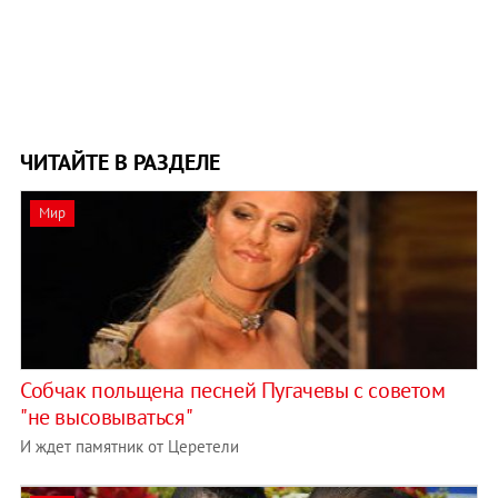
ЧИТАЙТЕ В РАЗДЕЛЕ
Мир
Собчак польщена песней Пугачевы с советом
"не высовываться"
И ждет памятник от Церетели