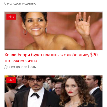
С молодой моделью
Мир
Холли Берри будет платить экс-любовнику $20
тыс. ежемесячно
Для их дочери Налы
Мир