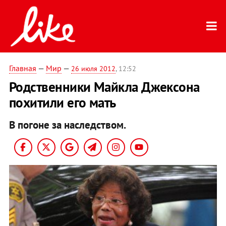
Главная
—
Мир
—
26 июля 2012
, 12:52
Родственники Майкла Джексона
похитили его мать
В погоне за наследством.