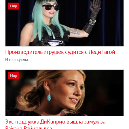
Мир
Производитель игрушек судится с Леди Гагой
Из-за куклы
Мир
Экс-подружка ДиКаприо вышла замуж за
Райана Рейнольдса