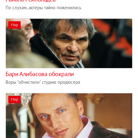
По слухам, актеры тайно поженились
Мир
Бари Алибасова обокрали
Воры "обчистили" студию продюсера
Мир