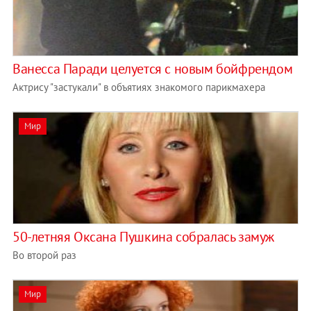
Ванесса Паради целуется с новым бойфрендом
Актрису "застукали" в объятиях знакомого парикмахера
Мир
50-летняя Оксана Пушкина собралась замуж
Во второй раз
Мир