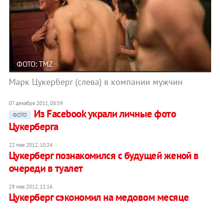
ФОТО: TMZ
Марк Цукерберг (слева) в компании мужчин
07 декабря 2011, 08:59
Из Facebook украли личные фото
ФОТО
Цукерберга
22 мая 2012, 10:24
Цукерберг познакомился с будущей женой в
очереди в туалет
29 мая 2012, 11:16
Цукерберг сэкономил на медовом месяце