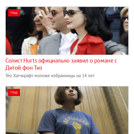
Мир
Солист Hurts официально заявил о романе с
Дитой фон Тиз
Тео Хатчкрафт моложе избранницы на 14 лет
Мир