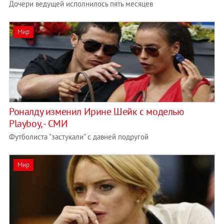
Дочери ведущей исполнилось пять месяцев
Мир
Роналду изменил Ирине Шейк с моделью
Playboy, - СМИ
Футболиста "застукали" с давней подругой
Мир