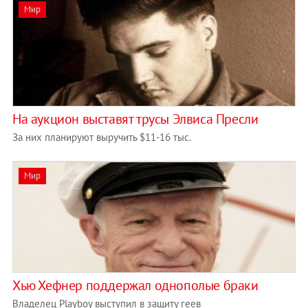
Мир
На аукцион выставят трусы Элвиса Пресли
За них планируют выручить $11-16 тыс.
Мир
Хью Хефнер поддержал однополые браки
Владелец Playboy выступил в защиту геев