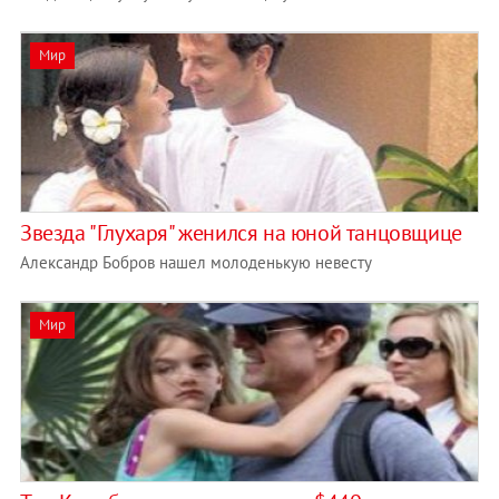
Мир
Звезда "Глухаря" женился на юной танцовщице
Александр Бобров нашел молоденькую невесту
Мир