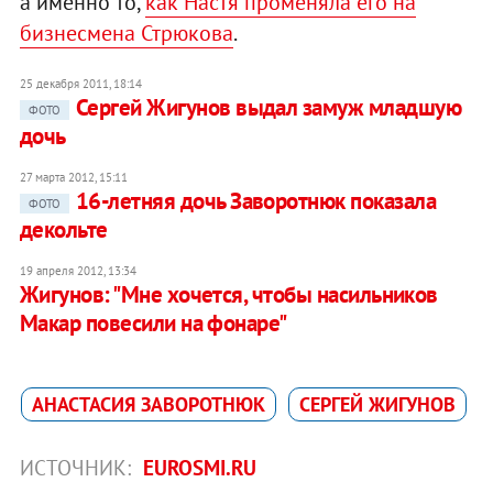
а именно то,
как Настя променяла его на
бизнесмена Стрюкова
.
25 декабря 2011, 18:14
Сергей Жигунов выдал замуж младшую
ФОТО
дочь
27 марта 2012, 15:11
16-летняя дочь Заворотнюк показала
ФОТО
декольте
19 апреля 2012, 13:34
Жигунов: "Мне хочется, чтобы насильников
Макар повесили на фонаре"
АНАСТАСИЯ ЗАВОРОТНЮК
СЕРГЕЙ ЖИГУНОВ
ИСТОЧНИК:
EUROSMI.RU