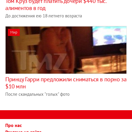
Том Круз будет платить дочери $440 тыс.
алиментов в год
До достижения ею 18-летнего возраста
Мир
Принцу Гарри предложили сниматься в порно за
$10 млн
После скандальных "голых" фото
Про нас