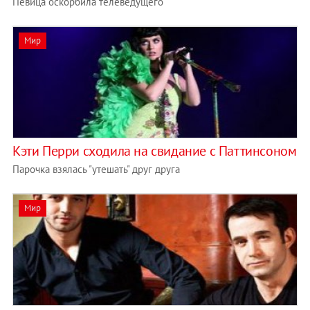
Певица оскорбила телеведущего
Мир
Кэти Перри сходила на свидание с Паттинсоном
Парочка взялась "утешать" друг друга
Мир