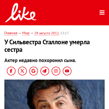
Главная
—
Мир
—
28 августа 2012
, 13:17
У Сильвестра Сталлоне умерла
сестра
Актер недавно похоронил сына.