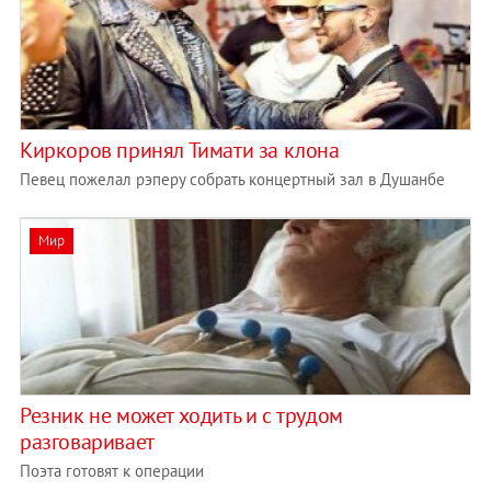
Киркоров принял Тимати за клона
Певец пожелал рэперу собрать концертный зал в Душанбе
Мир
Резник не может ходить и с трудом
разговаривает
Поэта готовят к операции