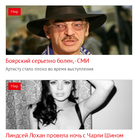
Мир
Боярский серьезно болен, - СМИ
Артисту стало плохо во время выступления
Мир
Линдсей Лохан провела ночь с Чарли Шином