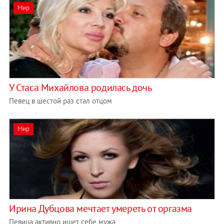
Мир
У Стаса Михайлова родилась дочь
Певец в шестой раз стал отцом
Мир
Ирина Дубцова мечтает умереть от оргазма
Певица активно ищет себе мужа