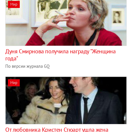
Мир
Дуня Смирнова получила награду "Женщина
года"
По версии журнала GQ
Мир
От любовника Кристен Стюарт ушла жена