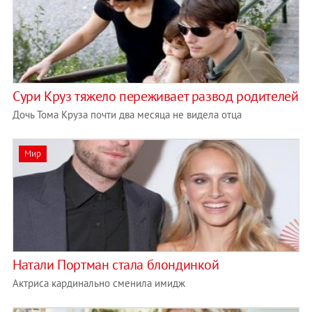
Сури Круз тяжело переживает развод родителей
Дочь Тома Круза почти два месяца не видела отца
Мир
Натали Портман стала блондинкой
Актриса кардинально сменила имидж