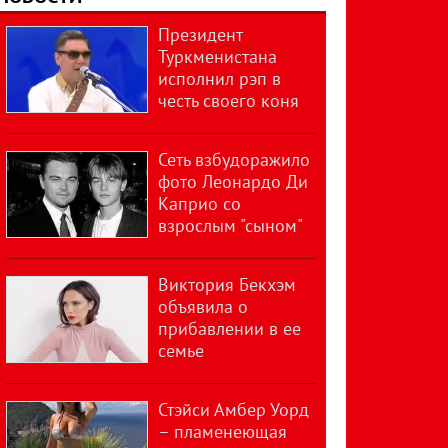
Президент
Туркменистана
исполнил рэп в
честь своего коня
Сеть взбудоражило
фото Леонардо Ди
Каприо со
взрослым "сыном"
Виктория Бекхэм
объявила о
прибавлении в ее
семье
Стэйси Амбер Уорд
– пламенеющая