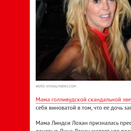
ФОТО: NYDAILYNEWS.COM
Мама голливудской скандальной зв
себя виноватой в том, что ее дочь з
Мама Линдси Лохан призналась прессе