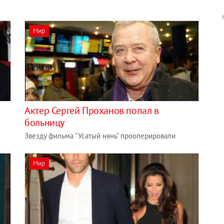
Мир
Актер Сергей Проханов попал в
больницу
Звезду фильма "Усатый нянь" прооперировали
Мир