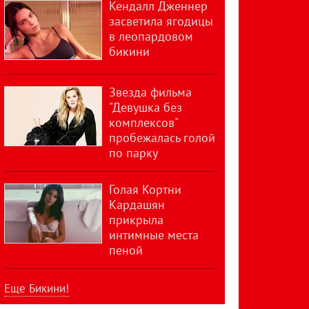
Кендалл Дженнер
засветила ягодицы
в леопардовом
бикини
Звезда фильма
"Девушка без
комплексов"
пробежалась голой
по парку
Голая Кортни
Кардашян
прикрыла
интимные места
пеной
Еще Бикини!