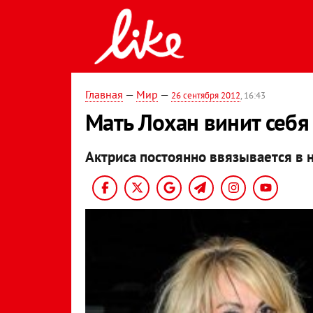
Главная
—
Мир
—
26 сентября 2012
, 16:43
Мать Лохан винит себя
Актриса постоянно ввязывается в 