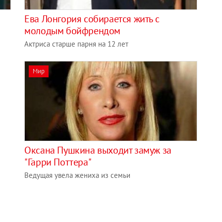
Ева Лонгория собирается жить с
молодым бойфрендом
Актриса старше парня на 12 лет
Мир
Оксана Пушкина выходит замуж за
"Гарри Поттера"
Ведущая увела жениха из семьи