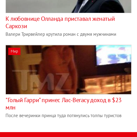
К любовнице Олланда приставал женатый
Саркози
Валери Трирвейлер крутила роман с двумя мужчинами
Мир
"Голый Гарри" принес Лас-Вегасу доход в $23
млн
После вечеринки принца туда потянулись толпы туристов