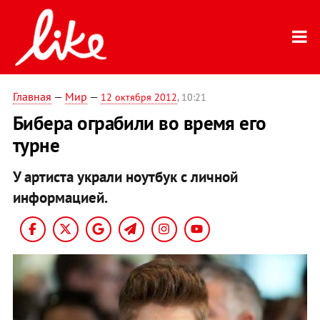
Главная
—
Мир
—
12 октября 2012
, 10:21
Бибера ограбили во время его
турне
У артиста украли ноутбук с личной
информацией.