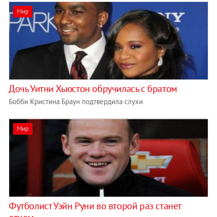
Мир
Дочь Уитни Хьюстон обручилась с братом
Бобби Кристина Браун подтвердила слухи
Мир
Футболист Уэйн Руни во второй раз станет