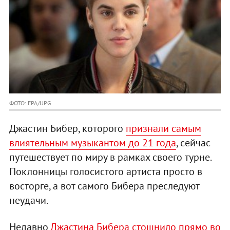
ФОТО: EPA/UPG
Джастин Бибер, которого
признали самым
влиятельным музыкантом до 21 года
, сейчас
путешествует по миру в рамках своего турне.
Поклонницы голосистого артиста просто в
восторге, а вот самого Бибера преследуют
неудачи.
Недавно
Джастина Бибера стошнило прямо во