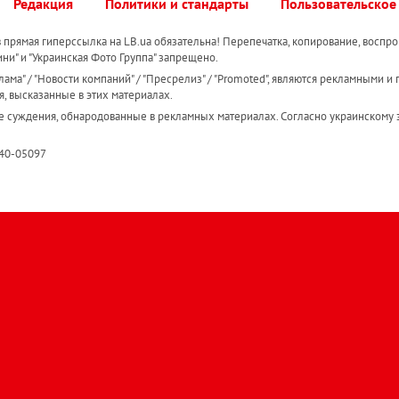
Редакция
Политики и стандарты
Пользовательское
прямая гиперссылка на LB.ua обязательна! Перепечатка, копирование, воспро
ини" и "Украинская Фото Группа" запрещено.
ама" / "Новости компаний" / "Пресрелиз" / "Promoted", являются рекламными и 
я, высказанные в этих материалах.
е суждения, обнародованные в рекламных материалах. Согласно украинскому з
R40-05097