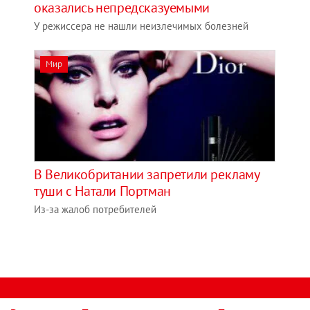
оказались непредсказуемыми
У режиссера не нашли неизлечимых болезней
Мир
В Великобритании запретили рекламу
туши с Натали Портман
Из-за жалоб потребителей