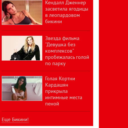
Кендалл Дженнер
засветила ягодицы
в леопардовом
бикини
Звезда фильма
"Девушка без
комплексов"
пробежалась голой
по парку
Голая Кортни
Кардашян
прикрыла
интимные места
пеной
Еще Бикини!