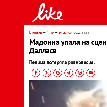
Главная
—
Мир
—
24 октября 2012
, 14:56
Мадонна упала на сцен
Далласе
Певица потеряла равновесие.