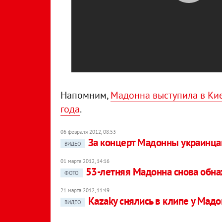
Напомним,
Мадонна выступила в Кие
года
.
06 февраля 2012, 08:53
За концерт Мадонны украинцам
ВИДЕО
01 марта 2012, 14:16
53-летняя Мадонна снова обн
ФОТО
21 марта 2012, 11:49
Kazaky снялись в клипе у Мад
ВИДЕО