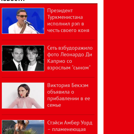
Президент
Туркменистана
исполнил рэп в
честь своего коня
Сеть взбудоражило
фото Леонардо Ди
Каприо со
взрослым "сыном"
Виктория Бекхэм
объявила о
прибавлении в ее
семье
Стэйси Амбер Уорд
– пламенеющая