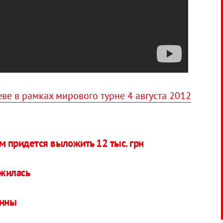
ве в рамках мирового турне 4 августа 2012
 придется выложить 12 тыс. грн
ажилась
онны