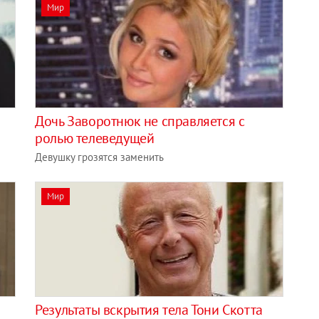
Мир
Дочь Заворотнюк не справляется с
ролью телеведущей
Девушку грозятся заменить
Мир
Результаты вскрытия тела Тони Скотта