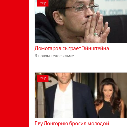
Мир
Домогаров сыграет Эйнштейна
В новом телефильме
Мир
Еву Лонгорию бросил молодой