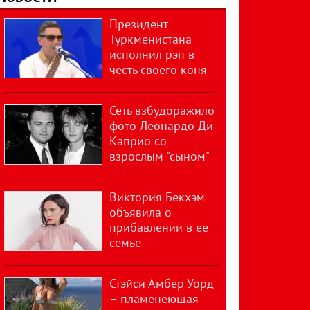
Президент
Туркменистана
исполнил рэп в
честь своего коня
Сеть взбудоражило
фото Леонардо Ди
Каприо со
взрослым "сыном"
Виктория Бекхэм
объявила о
прибавлении в ее
семье
Стэйси Амбер Уорд
– пламенеющая