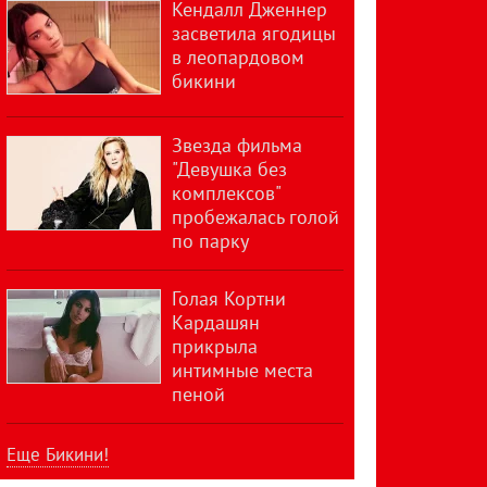
Кендалл Дженнер
засветила ягодицы
в леопардовом
бикини
Звезда фильма
"Девушка без
комплексов"
пробежалась голой
по парку
Голая Кортни
Кардашян
прикрыла
интимные места
пеной
Еще Бикини!