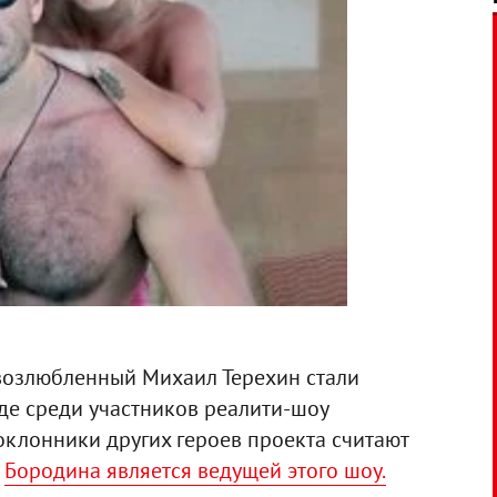
возлюбленный Михаил Терехин стали
где среди участников реалити-шоу
оклонники других героев проекта считают
о
Бородина является ведущей этого шоу.