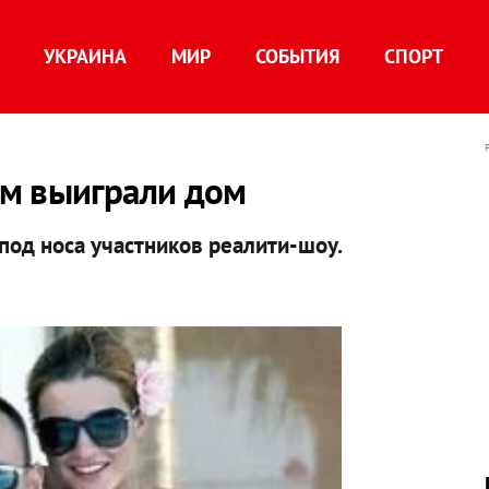
УКРАИНА
МИР
СОБЫТИЯ
СПОРТ
м выиграли дом
под носа участников реалити-шоу.