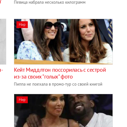
т
Певица набрала несколько килограмм
Мир
н-
Кейт Миддлтон поссорилась с сестрой
из-за своих "голых" фото
Пиппа не поехала в промо-тур со своей книгой
Мир