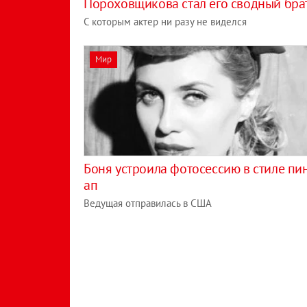
Пороховщикова стал его сводный бра
С которым актер ни разу не виделся
Мир
Боня устроила фотосессию в стиле пи
ап
Ведущая отправилась в США