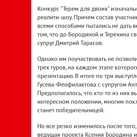
Конкурс "Терем для двоих" изначал
реалити-шоу. Причем состав участни
всеми способами пытались не дать ве
том, что до Бородиной и Терехина с
супруг Дмитрий Тарасов.
Однако им поучаствовать не позволи
трех туров, на каждом этапе которо
презентацию. В итоге по три выступ
Гусева-Феофилактова с супругом Ан
Предполагалось, что кто-то из них вы
интересном положении, многим покл
станет победительницей.
Но все резко изменилось после того
ведущая проекта Ксения Бородина и