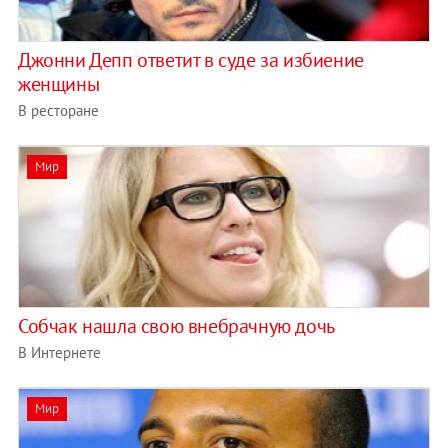
Джонни Депп ответит в суде за избиение
женщины
В ресторане
Мир
Собчак нашла свою внебрачную дочь
В Интернете
Мир