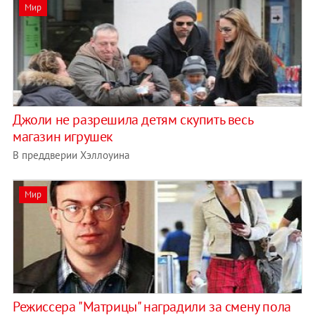
Мир
Джоли не разрешила детям скупить весь
магазин игрушек
В преддверии Хэллоуина
Мир
Режиссера "Матрицы" наградили за смену пола