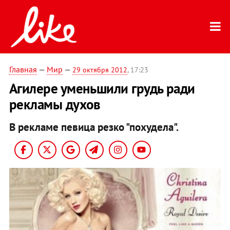
Главная
—
Мир
—
29 октября 2012
, 17:23
Агилере уменьшили грудь ради
рекламы духов
В рекламе певица резко "похудела".