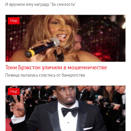
И вручили ему награду "За смелость"
Мир
Тони Брэкстон уличили в мошенничестве
Певица пыталась спастись от банкротства
Мир