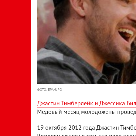
ФОТО: EPA/UPG
Джастин Тимберлейк и Джессика Би
Медовый месяц молодожены проведу
19 октября 2012 года Джастин Тимбе