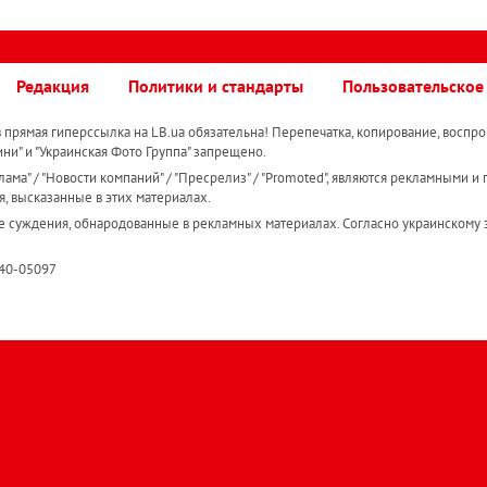
Редакция
Политики и стандарты
Пользовательское
прямая гиперссылка на LB.ua обязательна! Перепечатка, копирование, воспро
ини" и "Украинская Фото Группа" запрещено.
ама" / "Новости компаний" / "Пресрелиз" / "Promoted", являются рекламными и 
я, высказанные в этих материалах.
е суждения, обнародованные в рекламных материалах. Согласно украинскому з
R40-05097