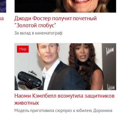
на
Джоди Фостер получит почетный
"Золотой глобус"
За вклад в кинематограф
Мир
Наоми Кэмпбелл возмутила защитников
животных
Модель приготовила сюрприз к юбилею Доронина