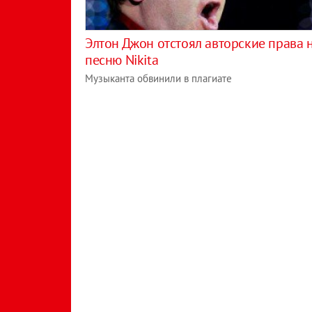
Элтон Джон отстоял авторские права 
песню Nikita
Музыканта обвинили в плагиате