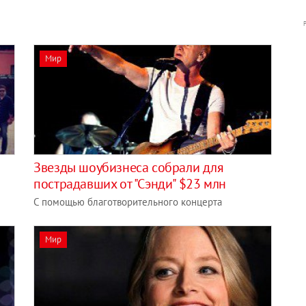
Мир
Звезды шоубизнеса собрали для
пострадавших от "Сэнди" $23 млн
С помощью благотворительного концерта
Мир