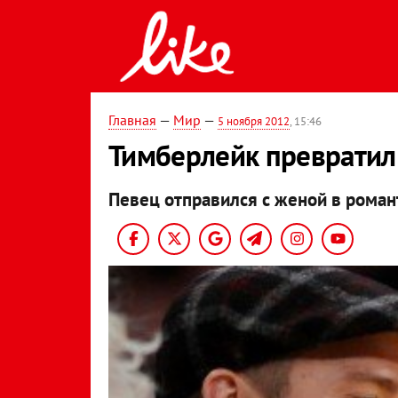
Главная
—
Мир
—
5 ноября 2012
, 15:46
Тимберлейк превратил
Певец отправился с женой в рома