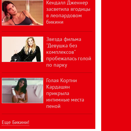
Кендалл Дженнер
засветила ягодицы
в леопардовом
бикини
Звезда фильма
"Девушка без
комплексов"
пробежалась голой
по парку
Голая Кортни
Кардашян
прикрыла
интимные места
пеной
Еще Бикини!