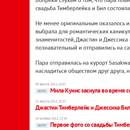
Вопреки слухам о том, что пара пла
свадьба Тимберлейка и Бил состояла
Не менее оригинальным оказалось и
выбрала для романтических каникул
знаменитостей, Джастин и Джессика
познавательный и отправились на с
Пара отправилась на курорт Sasakwa 
насладиться обществом друг друга, 
09 августа 2011, 14:07
Мила Кунис заснула во время с
ФОТО
22 августа 2012, 10:23
Джастин Тимберлейк и Джессика Бил
24 октября 2012, 15:58
Первое фото со свадьбы Тимбе
ФОТО