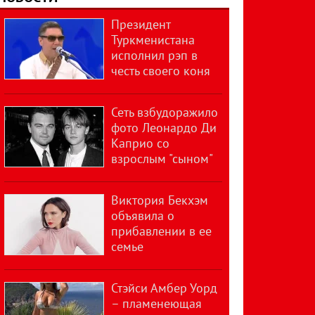
Президент
Туркменистана
исполнил рэп в
честь своего коня
Сеть взбудоражило
фото Леонардо Ди
Каприо со
взрослым "сыном"
Виктория Бекхэм
объявила о
прибавлении в ее
семье
Стэйси Амбер Уорд
– пламенеющая