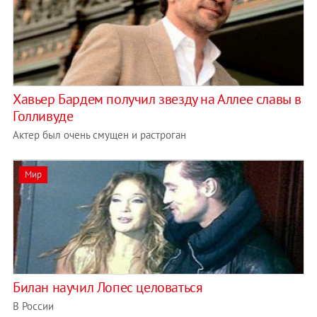
Хавьер Бардем получил звезду на Аллее славы в
Голливуде
Актер был очень смущен и растроган
Мир
Билан научил Лопес целоваться
В России