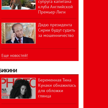
супруга капитана
клуба Английской
Премьер-Лиги
Дядю президента
Сирии будут судить
за мошенничество
Еще новостей!
БИКИНИ
Беременная Тина
Кунаки обнажилась
для обложки
глянца