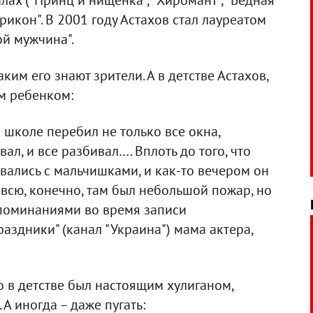
лах ("Принц и нищенка", "Хиромант", "Бедная
тирикон". В 2001 году Астахов стал лауреатом
ой мужчина".
ким его знают зрители. А в детстве Астахов,
м ребенком:
школе перебил не только все окна,
ал, и все разбивал…. Вплоть до того, что
овались с мальчишками, и как-то вечером он
е всю, конечно, там был небольшой пожар, но
оспоминаниями во время записи
аздники" (канал "Украина") мама актера,
то в детстве был настоящим хулиганом,
А иногда – даже пугать: