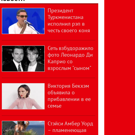
Президент
Туркменистана
исполнил рэп в
честь своего коня
Сеть взбудоражило
фото Леонардо Ди
Каприо со
взрослым "сыном"
Виктория Бекхэм
объявила о
прибавлении в ее
семье
Стэйси Амбер Уорд
– пламенеющая