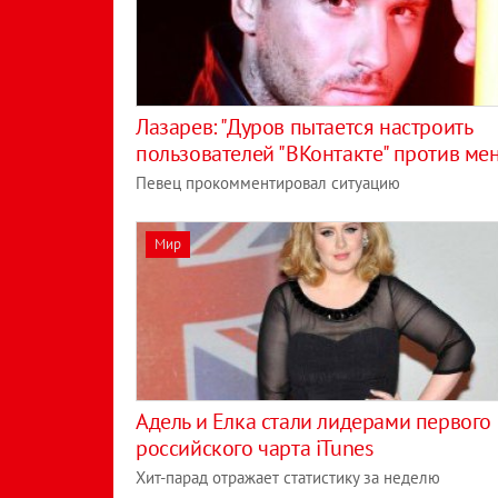
Лазарев: "Дуров пытается настроить
пользователей "ВКонтакте" против ме
Певец прокомментировал ситуацию
Мир
Адель и Елка стали лидерами первого
российского чарта iTunes
Хит-парад отражает статистику за неделю