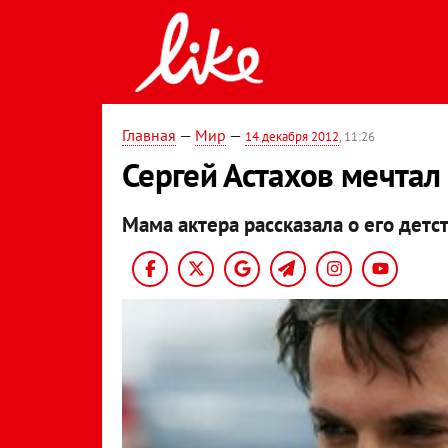
Главная
—
Мир
—
14 декабря 2012
, 11:26
Сергей Астахов мечтал
Мама актера рассказала о его детст