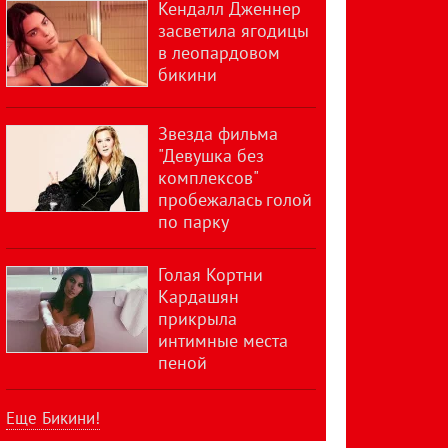
Кендалл Дженнер
засветила ягодицы
в леопардовом
бикини
Звезда фильма
"Девушка без
комплексов"
пробежалась голой
по парку
Голая Кортни
Кардашян
прикрыла
интимные места
пеной
Еще Бикини!