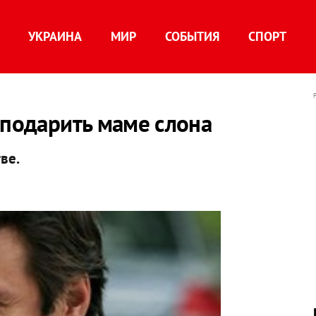
УКРАИНА
МИР
СОБЫТИЯ
СПОРТ
 подарить маме слона
ве.