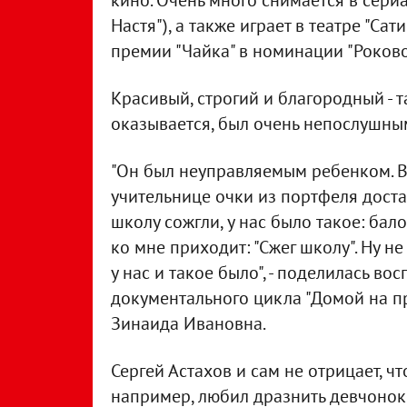
кино. Очень много снимается в сериа
Настя"), а также играет в театре "Са
премии "Чайка" в номинации "Роков
Красивый, строгий и благородный - та
оказывается, был очень непослушны
"Он был неуправляемым ребенком. В 
учительнице очки из портфеля достав
школу сожгли, у нас было такое: бал
ко мне приходит: "Сжег школу". Ну н
у нас и такое было", - поделилась в
документального цикла "Домой на пр
Зинаида Ивановна.
Сергей Астахов и сам не отрицает, ч
например, любил дразнить девчонок. 