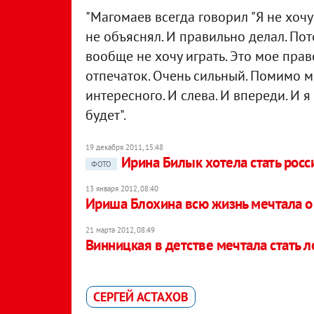
"Магомаев всегда говорил "Я не хочу пе
не объяснял. И правильно делал. Потом
вообще не хочу играть. Это мое пра
отпечаток. Очень сильный. Помимо ме
интересного. И слева. И впереди. И я 
будет".
19 декабря 2011, 15:48
Ирина Билык хотела стать рос
ФОТО
13 января 2012, 08:40
Ириша Блохина всю жизнь мечтала о
21 марта 2012, 08:49
Винницкая в детстве мечтала стать 
СЕРГЕЙ АСТАХОВ