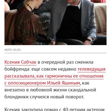
ФОТО: EG.RU
Ксения Собчак
в очередной раз сменила
бойфренда: еще совсем недавно
телеведущая
рассказывала, как гармоничны ее отношения
с оппозиционером Ильей Яшиным
, как
внезапно в любовной жизни скандальной
блондинки случился новый поворот.
Ксения закрутила роман с 40-летним актером