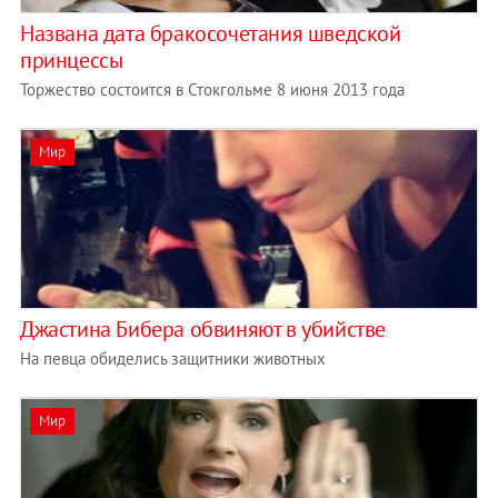
Названа дата бракосочетания шведской
принцессы
Торжество состоится в Стокгольме 8 июня 2013 года
Мир
Джастина Бибера обвиняют в убийстве
На певца обиделись защитники животных
Мир