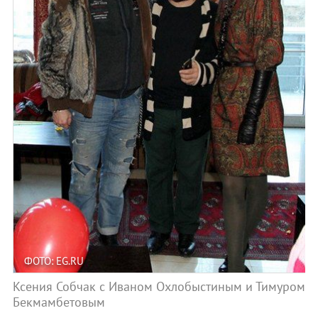
ФОТО: EG.RU
Ксения Собчак с Иваном Охлобыстиным и Тимуром
Бекмамбетовым