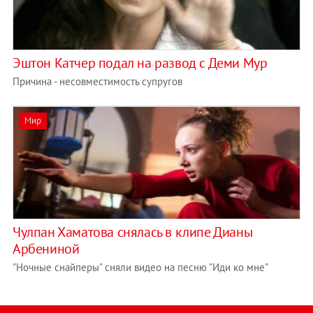
Эштон Катчер подал на развод с Деми Мур
Причина - несовместимость супругов
Мир
Чулпан Хаматова снялась в клипе Дианы
Арбениной
"Ночные снайперы" сняли видео на песню "Иди ко мне"