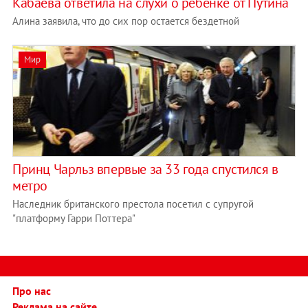
Кабаева ответила на слухи о ребенке от Путина
Алина заявила, что до сих пор остается бездетной
Мир
Принц Чарльз впервые за 33 года спустился в
метро
Наследник британского престола посетил c супругой
"платформу Гарри Поттера"
Про нас
Реклама на сайте