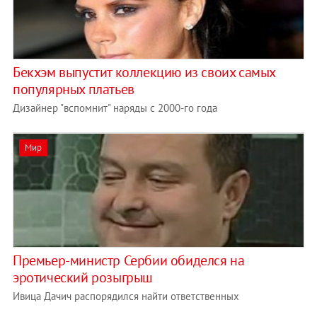
Бекхэм выпустит коллекцию из своих самых
популярных платьев
Дизайнер "вспомнит" наряды с 2000-го года
Мир
Премьер-министр Сербии обиделся на
эротический розыгрыш
Ивица Дачич распорядился найти ответственных