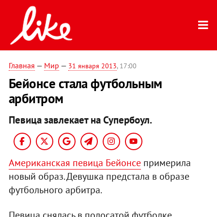
Главная
—
Мир
—
31 января 2013
, 17:00
Бейонсе стала футбольным
арбитром
Певица завлекает на Супербоул.
Американская певица Бейонсе
примерила
новый образ. Девушка предстала в образе
футбольного арбитра.
Певица снялась в полосатой футболке,